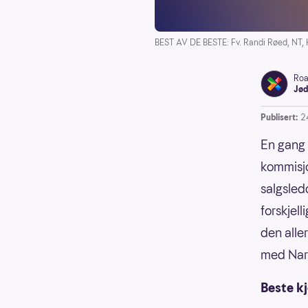
BEST AV DE BESTE: Fv. Randi Røed, NT, H
Roa
Jød
Publisert:
2
En gang i
kommisjo
salgsled
forskjel
den alle
med Nar
Beste k