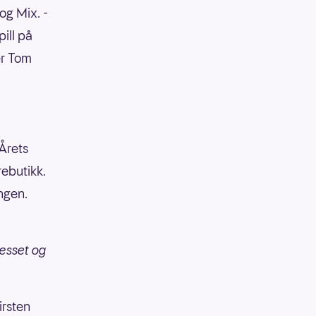
og Mix. -
pill på
er Tom
Årets
ebutikk.
ngen.
æsset og
irsten