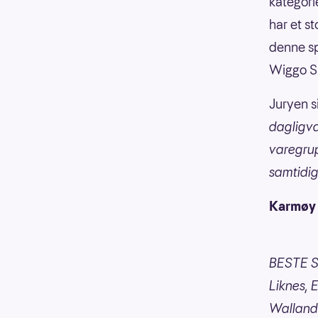
kategorie
har et s
denne sp
Wiggo Su
Juryen s
dagligva
varegrup
samtidi
Karmøy
BESTE S
Liknes, 
Walland