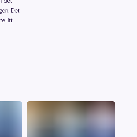
er det
gen. Det
e litt