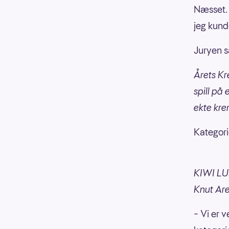
Næsset. -
jeg kunde
Juryen s
Årets Kr
spill på 
ekte kre
Kategori
KIWI LUN
Knut Are
– Vi er 