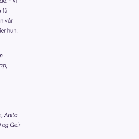
de. - Vi
å få
n vår
ier hun.
om
kap,
, Anita
) og Geir