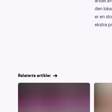
andel av
den loka
er en sto
ekstra pr
Relaterte artikler