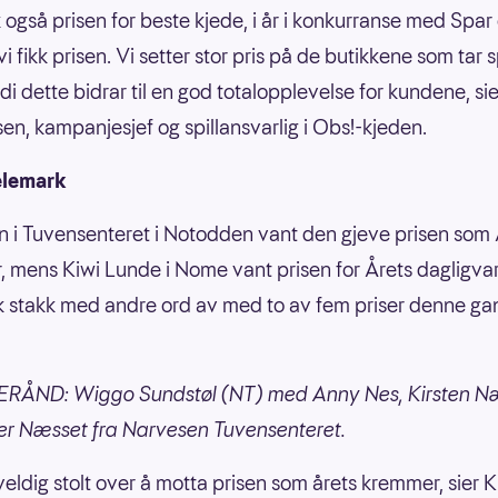
k også prisen for beste kjede, i år i konkurranse med Spar 
i fikk prisen. Vi setter stor pris på de butikkene som tar s
rdi dette bidrar til en god totalopplevelse for kundene, si
n, kampanjesjef og spillansvarlig i Obs!-kjeden.
elemark
 i Tuvensenteret i Notodden vant den gjeve prisen som 
 mens Kiwi Lunde i Nome vant prisen for Årets dagligvar
 stakk med andre ord av med to av fem priser denne ga
ÅND: Wiggo Sundstøl (NT) med Anny Nes, Kirsten N
ter Næsset fra Narvesen Tuvensenteret.
 veldig stolt over å motta prisen som årets kremmer, sier K