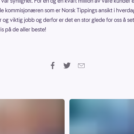
 vår synlighet. For én og en kvart million av våre kunder 
le kommisjonæren som er Norsk Tippings ansikt i hverda
r og viktig jobb og derfor er det en stor glede for oss å sett
is på de aller beste!