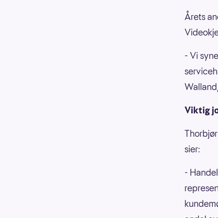
Årets an
Videokje
- Vi syne
serviceh
Walland,
Viktig j
Thorbjør
sier:
- Handel
represen
kundemøt