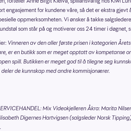
n, forteller Anne Birgit Kleiva, spillansvarlig hos Kiwi Lun
tort engasjement for kundene våre, så det er ekstra gjevt 
esielle oppmerksomheten. Vi ønsker å takke salgsledere
ndstøl som står på og motiverer oss 24 timer i døgnet, s
ier:
Vinneren av den aller første prisen i kategorien Årets
re, er en butikk som er meget opptatt av kompetanse 
pen spill. Butikken er meget god til å tilegne seg kunns
g deler de kunnskap med andre kommisjonærer.
ERVICEHANDEL: Mix Videokjelleren Åkra: Marita Nilsen
Elisabeth Digernes Hartvigsen (salgsleder Norsk Tipping
.