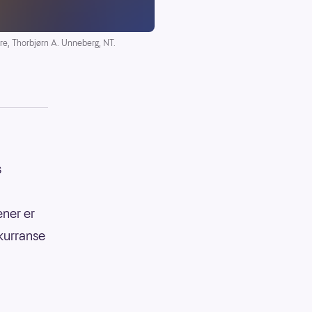
re, Thorbjørn A. Unneberg, NT.
s
ener er
nkurranse