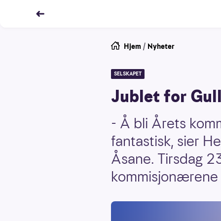
Hjem
/
Nyheter
SELSKAPET
Jublet for Gul
- Å bli Årets ko
fantastisk, sier H
Åsane. Tirsdag 23
kommisjonærene i 