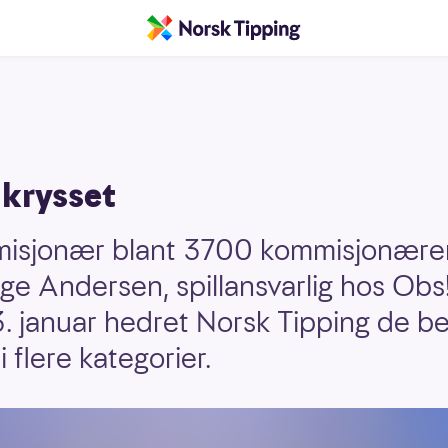
lkrysset
mmisjonær blant 3700 kommisjonærer
ege Andersen, spillansvarlig hos Obs!
. januar hedret Norsk Tipping de b
flere kategorier.