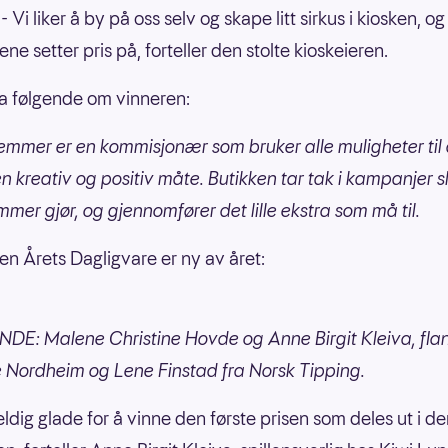
 Vi liker å by på oss selv og skape litt sirkus i kiosken, og
ne setter pris på, forteller den stolte kioskeieren.
a følgende om vinneren:
emmer er en kommisjonær som bruker alle muligheter til 
en kreativ og positiv måte. Butikken tar tak i kampanjer sl
mmer gjør, og gjennomfører det lille ekstra som må til.
en Årets Dagligvare er ny av året:
DE: Malene Christine Hovde og Anne Birgit Kleiva, fla
 Nordheim og Lene Finstad fra Norsk Tipping.
veldig glade for å vinne den første prisen som deles ut i d