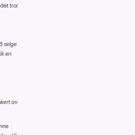
 det tror
å selge
ik en
nkert av
enne