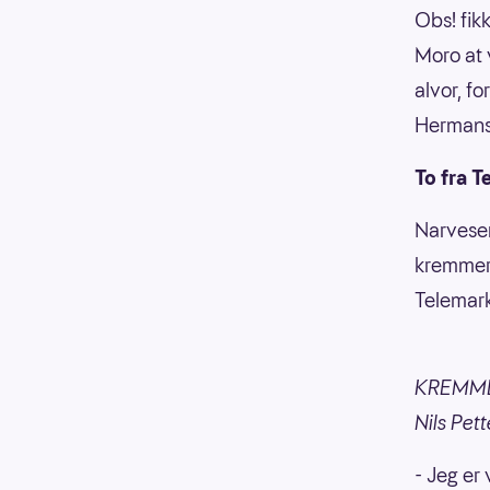
Obs! fik
Moro at v
alvor, fo
Hermanse
To fra T
Narvesen
kremmer,
Telemark
KREMMER
Nils Pet
- Jeg er