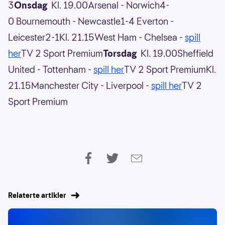
3
Onsdag
Kl. 19.00Arsenal - Norwich4-
0 Bournemouth - Newcastle1-4 Everton -
Leicester2-1Kl. 21.15West Ham - Chelsea -
spill
her
TV 2 Sport Premium
Torsdag
Kl. 19.00Sheffield
United - Tottenham -
spill her
TV 2 Sport PremiumKl.
21.15Manchester City - Liverpool -
spill her
TV 2
Sport Premium
Relaterte artikler