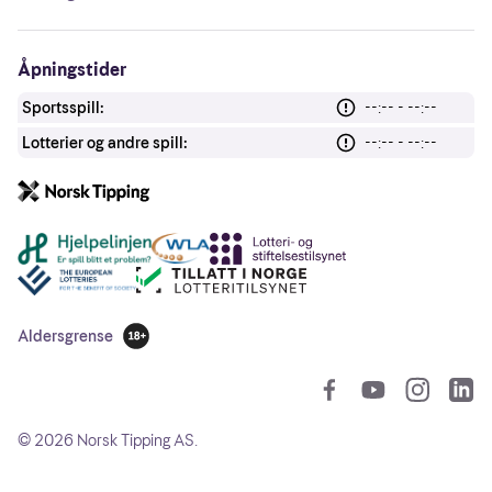
Åpningstider
Sportsspill:
--:-- - --:--
Lotterier og andre spill:
--:-- - --:--
Andre lenker
Aldersgrense
18 år
So
©
2026
Norsk Tipping AS.