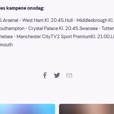
illes kampene onsdag:
5.Arsenal - West Ham Kl. 20.45.Hull - Middlesbrough Kl.
uthampton - Crystal Palace Kl. 20.45.Swansea - Totte
helsea - Manchester CityTV2 Sport PremiumKl. 21.00.L
emouth