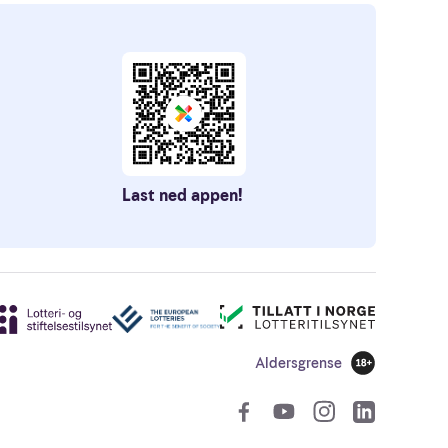
Last ned appen!
Aldersgrense
18 år
Sosiale len