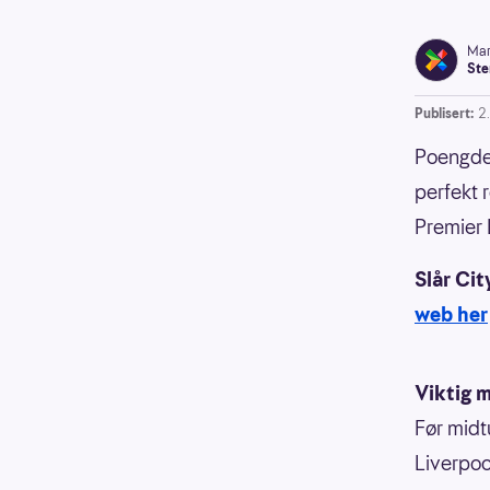
Mar
Ste
Publisert:
2.
Poengdel
perfekt 
Premier
Slår Ci
web her
Viktig 
Før midt
Liverpoo