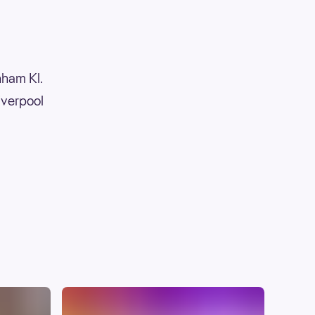
nham Kl.
iverpool