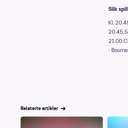
Slik sp
Kl. 20.4
20.45.So
21.00.C
- Bourn
Relaterte artikler