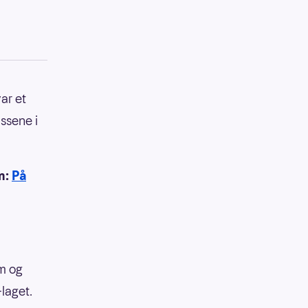
ar et
ssene i
n:
På
am og
laget.