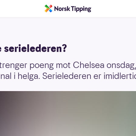
 serielederen?
renger poeng mot Chelsea onsdag, e
al i helga. Serielederen er imidlertid