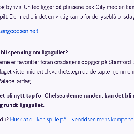
og byrival United ligger på plassene bak City med en k
pilt. Dermed blir det en viktig kamp for de lyseblå onsda
 Langoddsen her!
bli spenning om ligagullet?
erne er favoritter foran onsdagens oppgjør på Stamford 
aget viste imidlertid svakhetstegn da de tapte hjemme 
Palace lørdag.
et bli nytt tap for Chelsea denne runden, kan det bli 
 rundt ligagullet.
 du?
Husk at du kan spille på Liveoddsen mens kampene