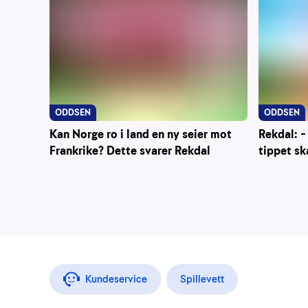
ODDSEN
ODDSEN
Kan Norge ro i land en ny seier mot
Rekdal: –
Frankrike? Dette svarer Rekdal
tippet sk
Kundeservice
Spillevett