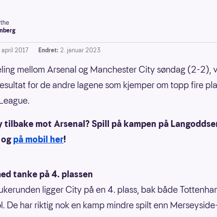
the
nberg
 april 2017
Endret:
2. januar 2023
ing mellom Arsenal og Manchester City søndag (2-2), v
resultat for de andre lagene som kjemper om topp fire pla
 League.
ty tilbake mot Arsenal? Spill på kampen på Langoddse
og
på mobil her
!
med tanke på 4. plassen
ukerunden ligger City på en 4. plass, bak både Tottenh
l. De har riktig nok en kamp mindre spilt enn Merseyside-