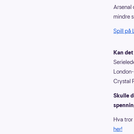
Arsenal 
mindre s
Spill på
Kan det 
Serieled
London-l
Crystal 
Skulle d
spenning
Hva tror
her!