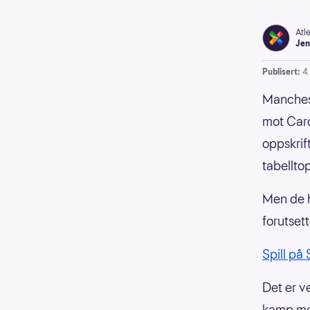
Atl
Jen
Publisert:
4.
Manchest
mot Card
oppskrif
tabellto
Men de h
forutset
Spill på
Det er v
kamp mer