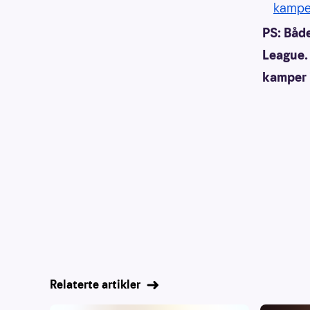
kampe
PS: Både
League. 
kamper i
Relaterte artikler