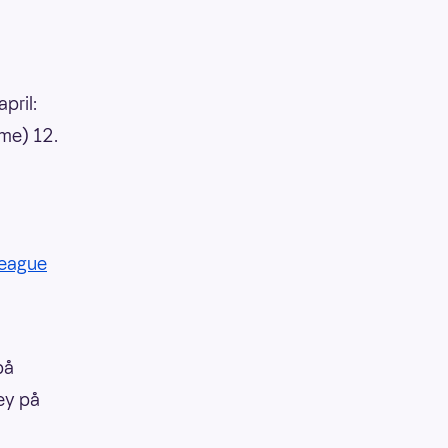
pril:
mme) 12.
League
på
ey på