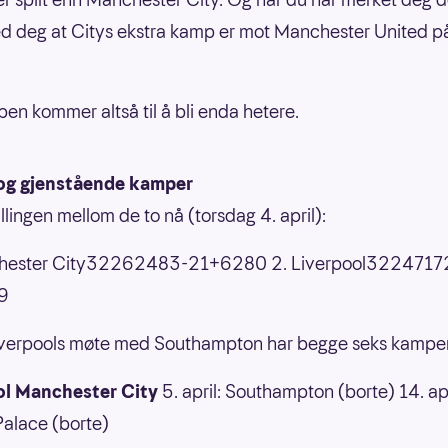
d deg at Citys ekstra kamp er mot Manchester United p
en kommer altså til å bli enda hetere.
g og gjenstående kamper
tillingen mellom de to nå (torsdag 4. april):
hester City32262483-21+6280 2. Liverpool3224717
9
iverpools møte med Southampton har begge seks kamper 
ol
Manchester City
5. april: Southampton (borte) 14. apr
Palace (borte)