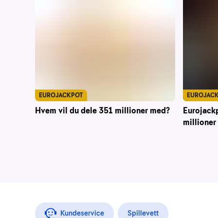
EUROJACKPOT
EUROJAC
Hvem vil du dele 351 millioner med?
Eurojack
millioner
Kundeservice
Spillevett