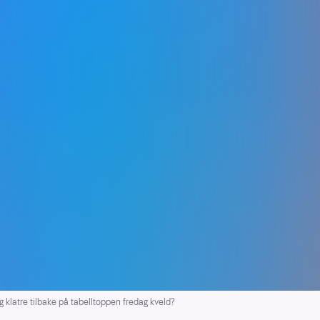
klatre tilbake på tabelltoppen fredag kveld?