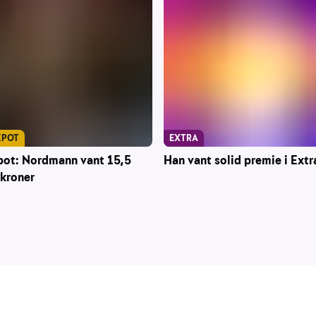
KPOT
EXTRA
pot: Nordmann vant 15,5
Han vant solid premie i Extr
 kroner