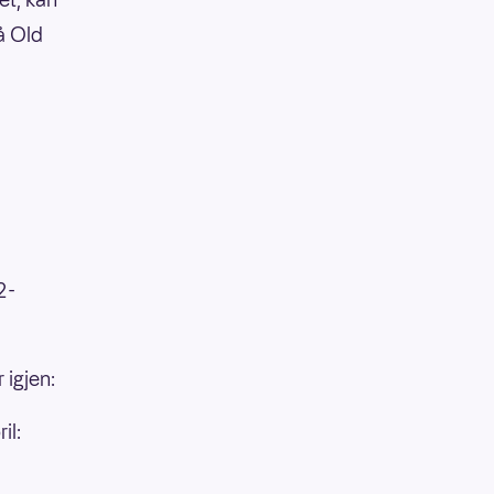
å Old
2-
igjen:
il: