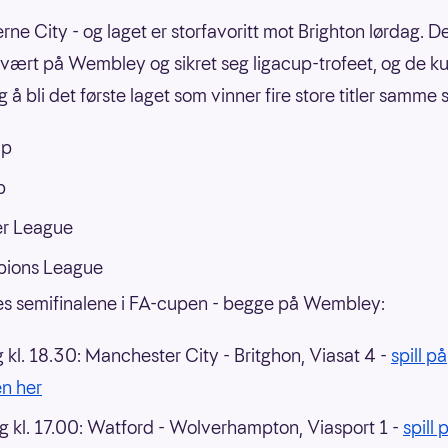
jerne City - og laget er storfavoritt mot Brighton lørdag. D
 vært på Wembley og sikret seg ligacup-trofeet, og de k
 å bli det første laget som vinner fire store titler samme 
up
p
er League
ions League
lles semifinalene i FA-cupen - begge på Wembley:
 kl. 18.30: Manchester City - Britghon, Viasat 4 -
spill på
n her
 kl. 17.00: Watford - Wolverhampton, Viasport 1 -
spill 