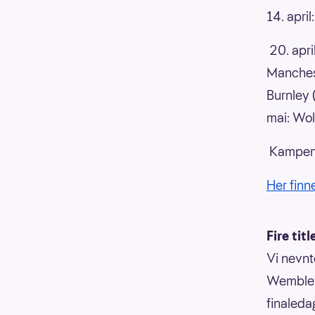
14. apri
20. apri
Manchest
Burnley 
mai: Wol
Kampene 
Her finn
Fire titl
Vi nevnt
Wembley.
finaled