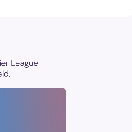
mier League-
ld.