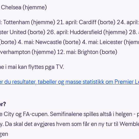
l: Chelsea (hjemme)
l: Tottenham (hjemme) 21. april: Cardiff (borte) 24. april:
er United (borte) 26. april: Huddersfield (hjemme) 28. a
(borte) 4. mai: Newcastle (borte) 4. mai: Leicester (hje
verhampton (hjemme) 12. mai: Brighton (borte)
i mai kan flyttes pga TV.
er du resultater, tabeller og masse statistikk om Premier 
er?
e City og FA-cupen. Semifinalene spilles altså i helgen - 
 Da skal det avgjøres hvem som får en ny tur til Wembl
agen