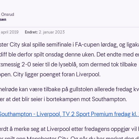
e Onsrud
sen
 april 2019
Endret:
2. januar 2023
er City skal spille semifinale i FA-cupen lørdag, og lig
iff ble derfor spilt onsdag denne uken. Det endte med e
tsmessig 2-0 seier til de lyseblå, som dermed tok tilbake
ppen. City ligger poenget foran Liverpool.
elrøde kan være tilbake på gullstolen allerede fredag kv
ter at det blir seier i bortekampen mot Southampton.
 Southampton - Liverpool, TV 2 Sport Premium fredag kl.
erdt å merke seg at Liverpool etter fredagens oppgjør vil
 spilt enn Manchester City. Og når du har merket deg d