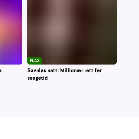
FLAX
a
Søvnløs natt: Millionær rett før
sengetid