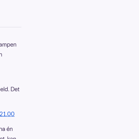
akampen
n
eld. Det
 21.00
 ha én
et, kan