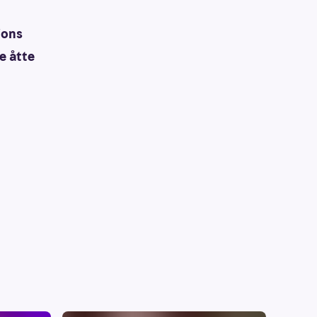
ions
le åtte