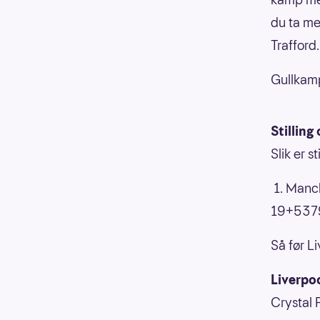
du ta me
Trafford.
Gullkamp
Stillin
Slik er s
1. Manc
19+537
Så før L
Liverpo
Crystal 