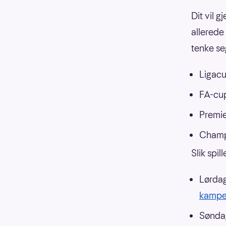
Dit vil g
allerede
tenke seg
Ligac
FA-cu
Premi
Champ
Slik spi
Lørdag
kampe
Søndag