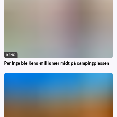
KENO
Per Inge ble Keno-millionær midt på campingplassen