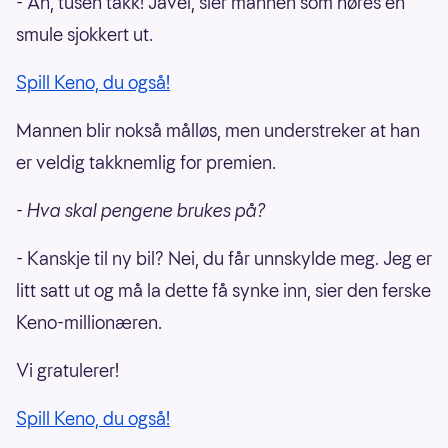
- Åh, tusen takk! Javel, sier mannen som høres en
smule sjokkert ut.
Spill Keno, du også!
Mannen blir nokså målløs, men understreker at han
er veldig takknemlig for premien.
- Hva skal pengene brukes på?
- Kanskje til ny bil? Nei, du får unnskylde meg. Jeg er
litt satt ut og må la dette få synke inn, sier den ferske
Keno-millionæren.
Vi gratulerer!
Spill Keno, du også!