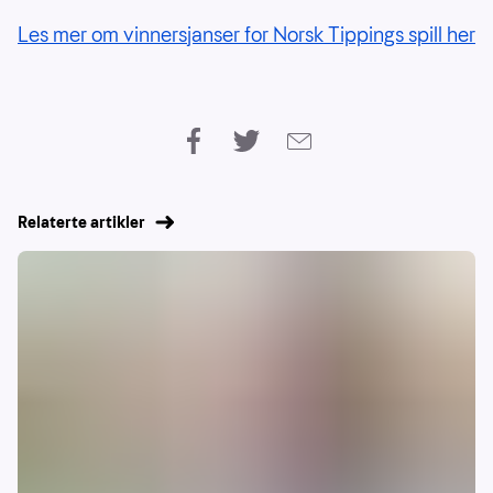
Les mer om vinnersjanser for Norsk Tippings spill her
Relaterte artikler