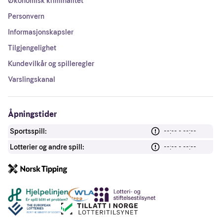
Økonomisk kriminalitet
Personvern
Informasjonskapsler
Tilgjengelighet
Kundevilkår og spilleregler
Varslingskanal
Åpningstider
Sportsspill:
--:-- - --:--
Lotterier og andre spill:
--:-- - --:--
Andre lenker