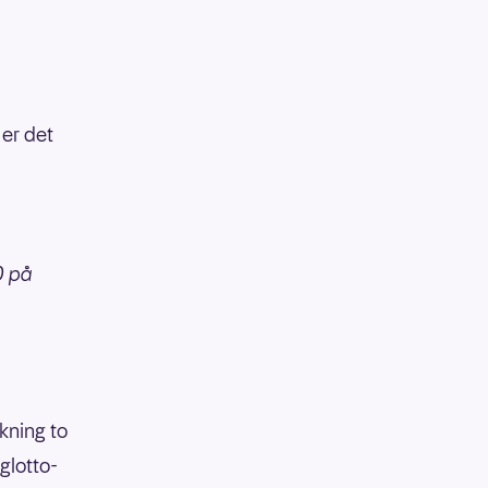
 er det
0 på
ekning to
glotto-