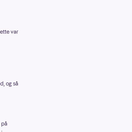
dette var
d, og så
n på