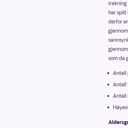
trekning
har spilt
derfor e
gjennoms
sannsynli
gjennoms
som da g
Antall
Antall
Antall
Høyest
Aldersg