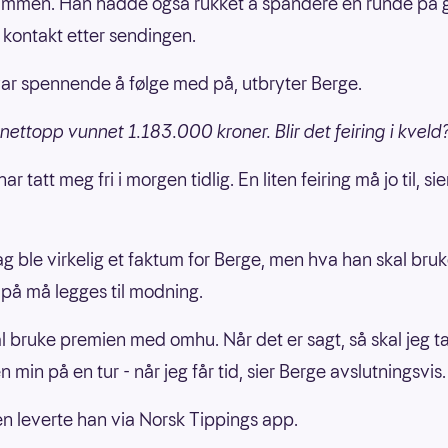
mmen. Han hadde også rukket å spandere en runde på 
k kontakt etter sendingen.
var spennende å følge med på, utbryter Berge.
 nettopp vunnet 1.183.000 kroner. Blir det feiring i kveld
 har tatt meg fri i morgen tidlig. En liten feiring må jo til, si
dag ble virkelig et faktum for Berge, men hva han skal bru
på må legges til modning.
al bruke premien med omhu. Når det er sagt, så skal jeg 
 min på en tur - når jeg får tid, sier Berge avslutningsvis.
 leverte han via Norsk Tippings app.