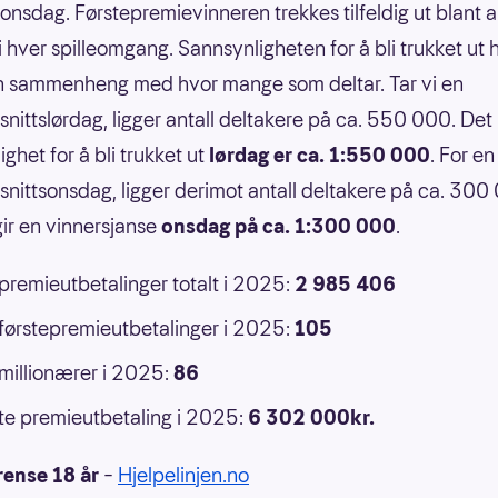
 onsdag. Førstepremievinneren trekkes tilfeldig ut blant a
 i hver spilleomgang. Sannsynligheten for å bli trukket ut 
n sammenheng med hvor mange som deltar. Tar vi en
nittslørdag, ligger antall deltakere på ca. 550 000. Det 
ghet for å bli trukket ut
lørdag er ca. 1:550 000
. For en
nittsonsdag, ligger derimot antall deltakere på ca. 300
ir en vinnersjanse
onsdag på ca. 1:300 000
.
 premieutbetalinger totalt i 2025:
2 985 406
 førstepremieutbetalinger i 2025:
105
 millionærer i 2025:
86
e premieutbetaling i 2025:
6 302 000kr.
rense 18 år
–
Hjelpelinjen.no