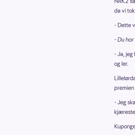
NRK2 sa
da vi to
- Dette 
- Du har
- Ja, jeg
og ler.
Lillelør
premien 
- Jeg sk
kjæresten
Kupongen