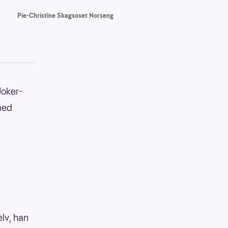
Pie-Christine Skagsoset Norseng
Joker-
rmed
elv, han