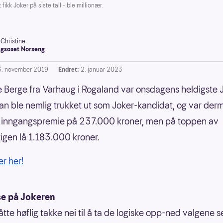
k Joker på siste tall - ble millionær.
-Christine
gsoset Norseng
3. november 2019
Endret:
2. januar 2023
ge Berge fra Varhaug i Rogaland var onsdagens heldigste 
 Han ble nemlig trukket ut som Joker-kandidat, og var de
n inngangspremie på 237.000 kroner, men på toppen av
igen lå 1.183.000 kroner.
er her!
se på Jokeren
tte høflig takke nei til å ta de logiske opp-ned valgene s