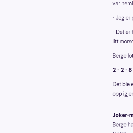
var neml
- Jeg er
- Det er
litt mors
Berge lo
2 - 2 - 8
Det ble 
opp igjen
Joker-m
Berge ha