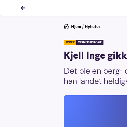
Hjem
/
Nyheter
JOKER
VINNERHISTORIE
Kjell Inge gik
Det ble en berg-
han landet heldig