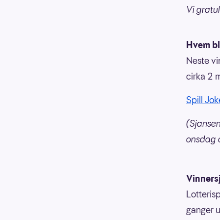
Vi gratu
Hvem bl
Neste vi
cirka 2 m
Spill Jo
(Sjansen
onsdag 
Vinners
Lotterisp
ganger u