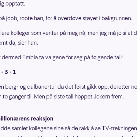
ig opptatt.
 på jobb, ropte han, for å overdøve støyet i bakgrunnen.
 flere kolleger som venter på meg nå, men jeg må jo si at 
omt da, sier han.
t dermed Embla ta valgene for seg på følgende tall:
 - 3 - 1
en berg- og dalbane-tur da det først gikk opp, deretter ne
 to ganger til. Men på siste tall hoppet Jokern frem.
illionærens reaksjon
dde samlet kollegene sine så de rakk å se TV-trekninge