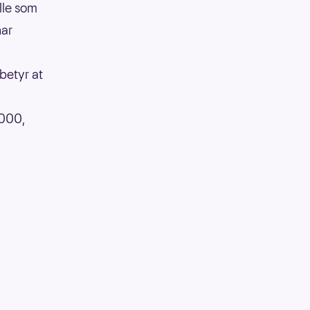
lle som
har
betyr at
 000,