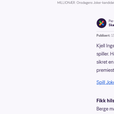
MILLIONÆR: Onsdagens Joker-kandidat fik
Pie
Ska
Publisert:
1
Kjell In
spiller.
sikret e
premiest
Spill Jok
Fikk hil
Berge må