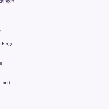
gjengen
?
er Berge
ke
ta med