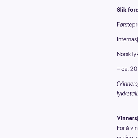
Slik for
Førstepr
Internasj
Norsk ly
= ca. 20
(Vinnersj
lykketall
Vinners
For å vin
mulige, p