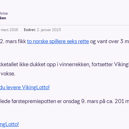
hrine
ken
. mars 2016
Endret:
2. januar 2023
. mars fikk
to norske spillere seks rette
og vant over 3 mi
kketallet ikke dukket opp i vinnerrekken, fortsetter Vikin
 vokse.
du levere VikingLotto!
ede førstepremiepotten er onsdag 9. mars på ca. 201 mi
ingLotto!