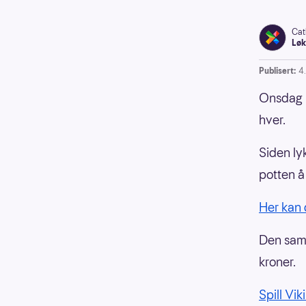
Cat
Løk
Publisert:
4
Onsdag 2
hver.
Siden ly
potten å
Her kan 
Den saml
kroner.
Spill Vik