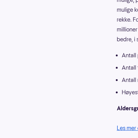
mulige k
rekke. F
millioner
bedre, i
Antall
Antall
Antall
Høyest
Aldersg
Les mer 