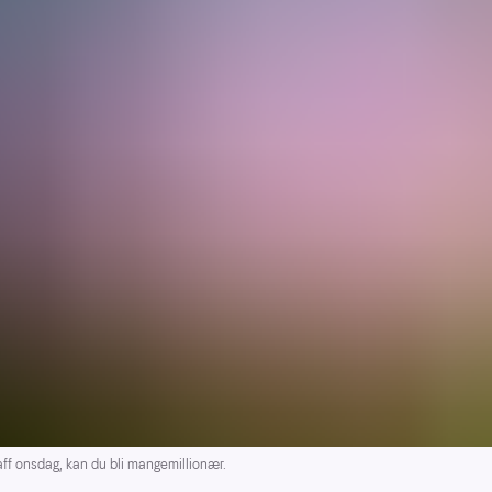
ff onsdag, kan du bli mangemillionær.