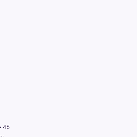
av 48
er