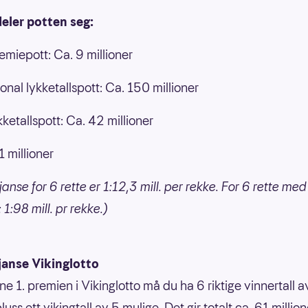
deler potten seg:
emiepott: Ca. 9 millioner
onal lykketallspott: Ca. 150 millioner
kketallspott: Ca. 42 millioner
1 millioner
anse for 6 rette er 1:12,3 mill. per rekke. For 6 rette med
: 1:98 mill. pr rekke.)
janse Vikinglotto
ne 1. premien i Vikinglotto må du ha 6 riktige vinnertall 
luss ett vikingtall av 5 mulige. Det gir totalt ca. 61 million