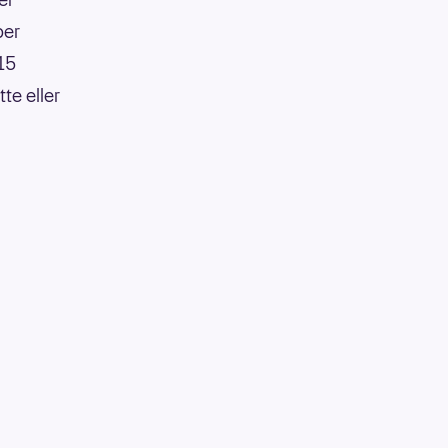
per
:15
te eller