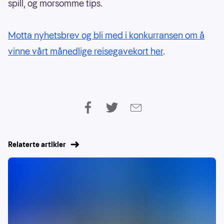
spill, og morsomme tips.
Motta nyhetsbrev og bli med i konkurransen om å
vinne vårt månedlige reisegavekort her
.
Relaterte artikler