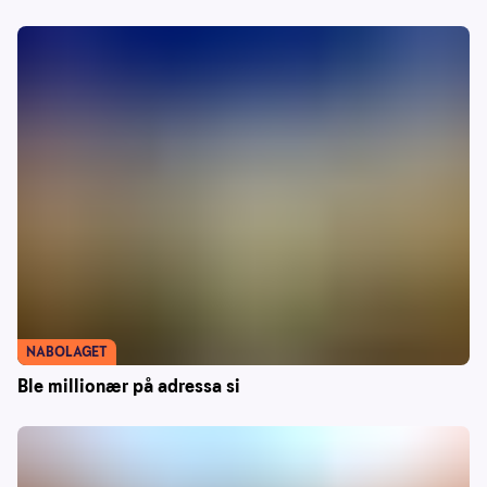
NABOLAGET
Ble millionær på adressa si