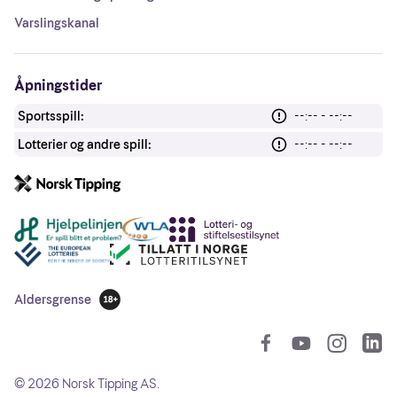
Varslingskanal
Åpningstider
Sportsspill:
--:-- - --:--
Lotterier og andre spill:
--:-- - --:--
Andre lenker
Aldersgrense
18 år
So
©
2026
Norsk Tipping AS.