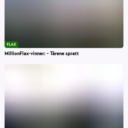
FLAX
MillionFlax-vinner: – Tårene spratt