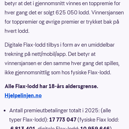
betyr at det i gjennomsnitt vinnes en toppremie for
hver gang det er solgt 625 050 lodd. Vinnersjansen
for toppremier og øvrige premier er trykket bak på
hvert lodd.
Digitale Flax-lodd tilbys i form av en umiddelbar
trekning på nett/mobil/app. Det betyr at
vinnersjansen er den samme hver gang det spilles,
ikke gjennomsnittlig som hos fysiske Flax-lodd.
Alle Flax-lodd har 18-års aldersgrense.
Hjelpelinjen.no
Antall premieutbetalinger totalt i 2025: (alle
typer Flax-lodd):
17 773 047
(fysiske Flax lodd:
6 813 401
, digitale Flax-lodd:
10 959 646
)