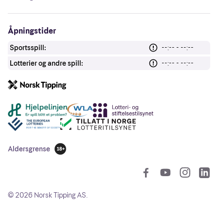
Åpningstider
Sportsspill:
--:-- - --:--
Lotterier og andre spill:
--:-- - --:--
Andre lenker
Aldersgrense
18 år
So
©
2026
Norsk Tipping AS.