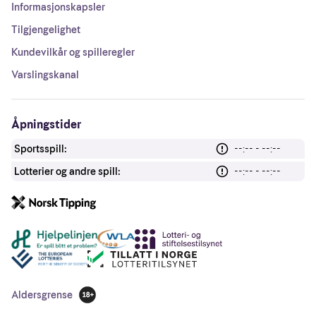
Informasjonskapsler
Tilgjengelighet
Kundevilkår og spilleregler
Varslingskanal
Åpningstider
Sportsspill:
--:-- - --:--
Lotterier og andre spill:
--:-- - --:--
Andre lenker
Aldersgrense
18 år