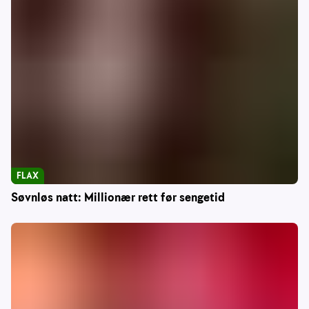
FLAX
Søvnløs natt: Millionær rett før sengetid