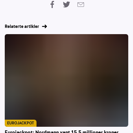
Relaterte artikler
EUROJACKPOT
Eurojackpot: Nordmann vant 15,5 millioner kroner