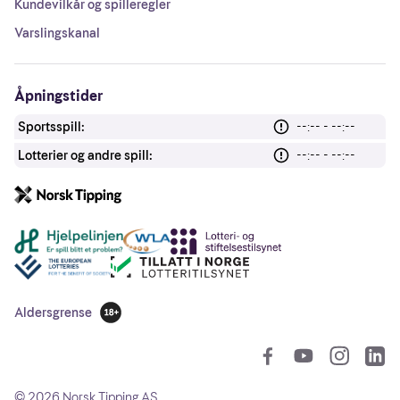
Kundevilkår og spilleregler
Varslingskanal
Åpningstider
Sportsspill:
--:-- - --:--
Lotterier og andre spill:
--:-- - --:--
Andre lenker
Aldersgrense
18 år
So
©
2026
Norsk Tipping AS.