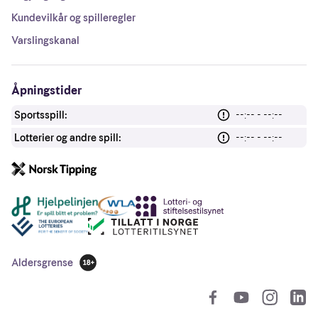
Kundevilkår og spilleregler
Varslingskanal
Åpningstider
Sportsspill:
--:-- - --:--
Lotterier og andre spill:
--:-- - --:--
Andre lenker
Aldersgrense
18 år
So