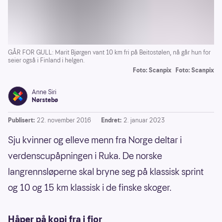
GÅR FOR GULL: Marit Bjørgen vant 10 km fri på Beitostølen, nå går hun for
seier også i Finland i helgen.
Foto: Scanpix
Foto: Scanpix
Anne Siri
Nørstebø
Publisert:
22. november 2016
Endret:
2. januar 2023
Sju kvinner og elleve menn fra Norge deltar i
verdenscupåpningen i Ruka. De norske
langrennsløperne skal bryne seg på klassisk sprint
og 10 og 15 km klassisk i de finske skoger.
Håper på kopi fra i fjor