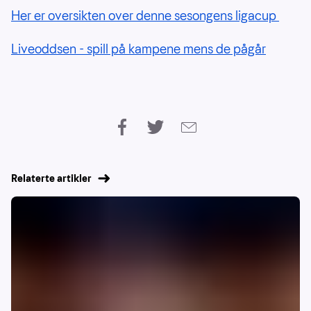
Her er oversikten over denne sesongens ligacup
Liveoddsen - spill på kampene mens de pågår
Relaterte artikler