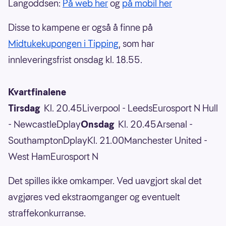
Langoddsen:
På web her
og
på mobil her
Disse to kampene er også å finne på
Midtukekupongen i Tipping
, som har
innleveringsfrist onsdag kl. 18.55.
Kvartfinalene
Tirsdag
Kl. 20.45Liverpool - LeedsEurosport N Hull
- NewcastleDplay
Onsdag
Kl. 20.45Arsenal -
SouthamptonDplayKl. 21.00Manchester United -
West HamEurosport N
Det spilles ikke omkamper. Ved uavgjort skal det
avgjøres ved ekstraomganger og eventuelt
straffekonkurranse.