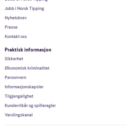
Jobb i Norsk Tipping
Nyhetsbrev
Presse
Kontakt oss
Praktisk informasjon
Sikkerhet
Økonomisk kriminalitet
Personvern
Informasjonskapsler
Tilgjengelighet
Kundevilkår og spilleregler
Varslingskanal