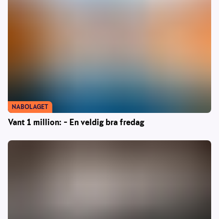
NABOLAGET
Vant 1 million: – En veldig bra fredag