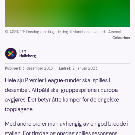
KLASSIKER: Onsdag kan du glede deg til Manchester United - Arsenal.
Colourbox
Lars
Hulleberg
Publisert:
3. desember 2018
Endret:
2. januar 2023
Hele sju Premier League-runder skal spilles i
desember. Attpåtil skal gruppespillene i Europa
avgjøres. Det betyr åtte kamper for de engelske
topplagene.
Med andre ord er man avhengig av en god bredde i
stallen. For tirsdag og onsdag spilles sesongens