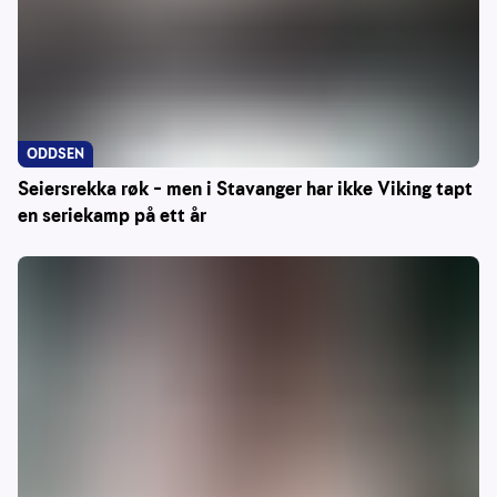
ODDSEN
Seiersrekka røk – men i Stavanger har ikke Viking tapt
en seriekamp på ett år