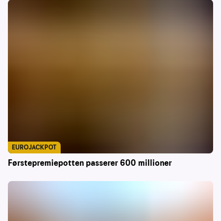
EUROJACKPOT
Førstepremiepotten passerer 600 millioner