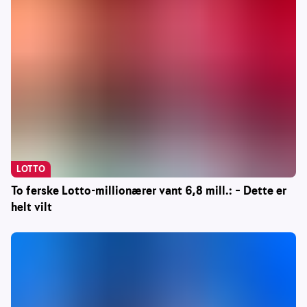
LOTTO
To ferske Lotto-millionærer vant 6,8 mill.: – Dette er
helt vilt