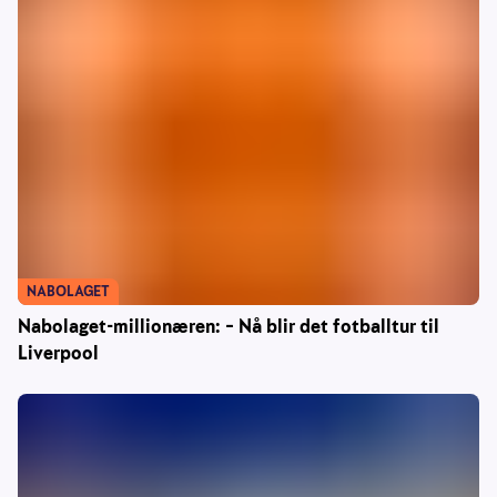
NABOLAGET
Nabolaget-millionæren: – Nå blir det fotballtur til
Liverpool