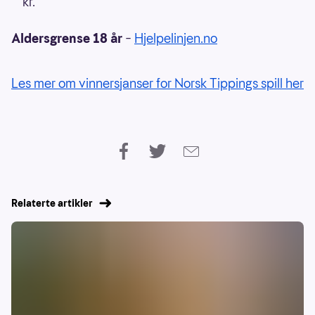
kr.
Aldersgrense 18 år
–
Hjelpelinjen.no
Les mer om vinnersjanser for Norsk Tippings spill her
Relaterte artikler