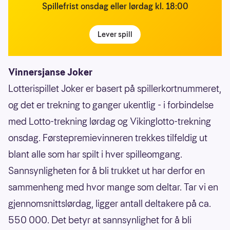
Spillefrist onsdag eller lørdag kl. 18:00
Lever spill
Vinnersjanse Joker
Lotterispillet Joker er basert på spillerkortnummeret,
og det er trekning to ganger ukentlig - i forbindelse
med Lotto-trekning lørdag og Vikinglotto-trekning
onsdag. Førstepremievinneren trekkes tilfeldig ut
blant alle som har spilt i hver spilleomgang.
Sannsynligheten for å bli trukket ut har derfor en
sammenheng med hvor mange som deltar. Tar vi en
gjennomsnittslørdag, ligger antall deltakere på ca.
550 000. Det betyr at sannsynlighet for å bli