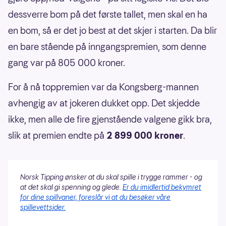
dessverre bom på det første tallet, men skal en ha
en bom, så er det jo best at det skjer i starten. Da blir
en bare stående på inngangspremien, som denne
gang var på 805 000 kroner.
For å nå toppremien var da Kongsberg-mannen
avhengig av at jokeren dukket opp. Det skjedde
ikke, men alle de fire gjenstående valgene gikk bra,
slik at premien endte på
2 899 000 kroner
.
Norsk Tipping ønsker at du skal spille i trygge rammer - og
at det skal gi spenning og glede.
Er du imidlertid bekymret
for dine spillvaner, foreslår vi at du besøker våre
spillevettsider.