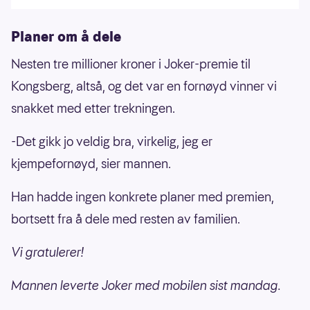
Planer om å dele
Nesten tre millioner kroner i Joker-premie til
Kongsberg, altså, og det var en fornøyd vinner vi
snakket med etter trekningen.
-Det gikk jo veldig bra, virkelig, jeg er
kjempefornøyd, sier mannen.
Han hadde ingen konkrete planer med premien,
bortsett fra å dele med resten av familien.
Vi gratulerer!
Mannen leverte Joker med mobilen sist mandag.