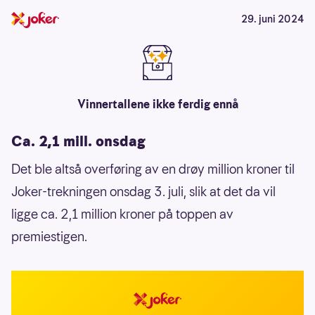
29. juni 2024
Vinnertallene ikke ferdig ennå
Ca. 2,1 mill. onsdag
Det ble altså overføring av en drøy million kroner til
Joker-trekningen onsdag 3. juli, slik at det da vil
ligge ca. 2,1 million kroner på toppen av
premiestigen.