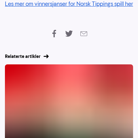
Les mer om vinnersjanser for Norsk Tippings spill her
Relaterte artikler