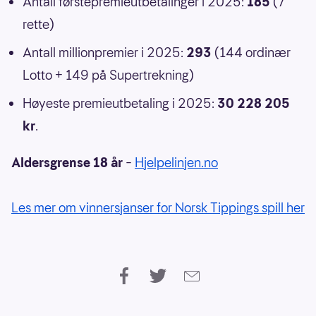
Antall førstepremieutbetalinger i 2025:
185
(7
rette)
Antall millionpremier i 2025:
293
(144 ordinær
Lotto + 149 på Supertrekning)
Høyeste premieutbetaling i 2025:
30 228 205
kr
.
Aldersgrense 18 år
–
Hjelpelinjen.no
Les mer om vinnersjanser for Norsk Tippings spill her