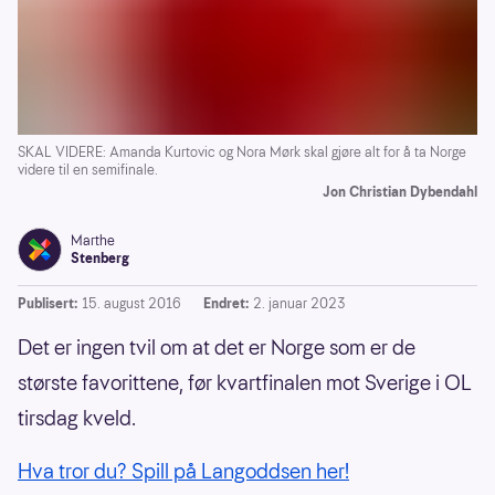
SKAL VIDERE: Amanda Kurtovic og Nora Mørk skal gjøre alt for å ta Norge
videre til en semifinale.
Jon Christian Dybendahl
Marthe
Stenberg
Publisert:
15. august 2016
Endret:
2. januar 2023
Det er ingen tvil om at det er Norge som er de
største favorittene, før kvartfinalen mot Sverige i OL
tirsdag kveld.
Hva tror du? Spill på Langoddsen her!