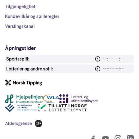
Tilgjengelighet
Kundevilkår og spilleregler
Varslingskanal
Åpningstider
Sportsspill:
--:-- - --:--
Lotterier og andre spill:
--:-- - --:--
Andre lenker
Aldersgrense
18 år