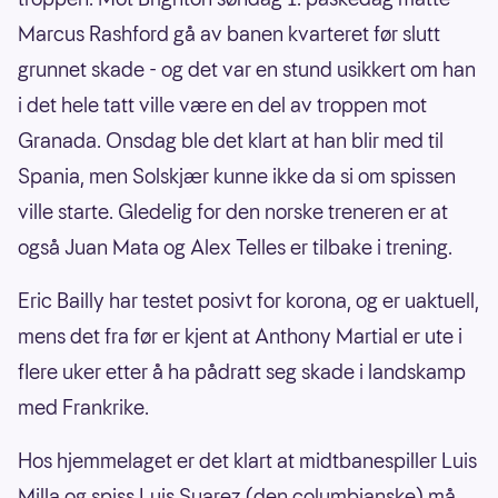
Marcus Rashford gå av banen kvarteret før slutt
grunnet skade - og det var en stund usikkert om han
i det hele tatt ville være en del av troppen mot
Granada. Onsdag ble det klart at han blir med til
Spania, men Solskjær kunne ikke da si om spissen
ville starte. Gledelig for den norske treneren er at
også Juan Mata og Alex Telles er tilbake i trening.
Eric Bailly har testet posivt for korona, og er uaktuell,
mens det fra før er kjent at Anthony Martial er ute i
flere uker etter å ha pådratt seg skade i landskamp
med Frankrike.
Hos hjemmelaget er det klart at midtbanespiller Luis
Milla og spiss Luis Suarez (den columbianske) må