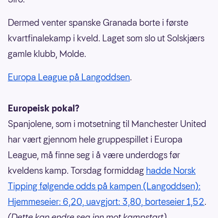
Dermed venter spanske Granada borte i første
kvartfinalekamp i kveld. Laget som slo ut Solskjærs
gamle klubb, Molde.
Europa League på Langoddsen
.
Europeisk pokal?
Spanjolene, som i motsetning til Manchester United
har vært gjennom hele gruppespillet i Europa
League, må finne seg i å være underdogs før
kveldens kamp. Torsdag formiddag
hadde Norsk
Tipping følgende odds på kampen (Langoddsen):
Hjemmeseier: 6,20, uavgjort: 3,80, borteseier 1,52
.
(Dette kan endre seg inn mot kampstart).