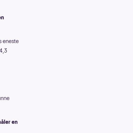
en
ns eneste
4,3
l
unne
måler en