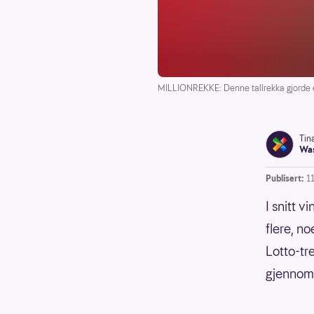
MILLIONREKKE: Denne tallrekka gjorde én h
Tin
Was
Publisert:
1
I snitt v
flere, n
Lotto-tre
gjennomsn