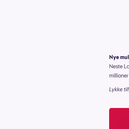
Nye mul
Neste Lot
millione
Lykke til!