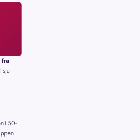
 fra
l sju
en i 30-
 appen