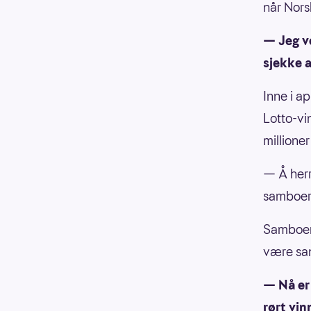
når Nors
— Jeg ve
sjekke a
Inne i a
Lotto-vi
millioner
— Å herr
samboer
Samboere
være san
— Nå er 
rørt vin