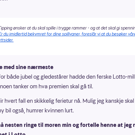
ipping ønsker at du skal spille i trygge rammer - og at det skal gi spenni
Er du imidlertid bekymret for dine spillvaner, foreslår vi at du besøker vår
ttsider.
le med sine nærmeste
s for både jubel og gledestårer hadde den ferske Lotto-mi
 noen tanker om hva premien skal gå til.
r hvert fall en skikkelig ferietur nå. Mulig jeg kanskje ska
y bil også, humrer kvinnen lurt.
 nesten ringe til moren min og fortelle henne at jeg
et i Lotto.