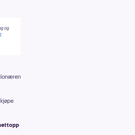
ng og
e
llionæren
l kjøpe
 nettopp