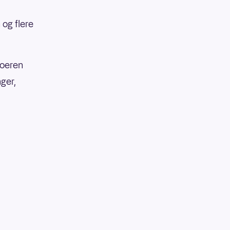
og flere
boeren
nger,