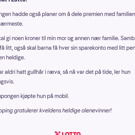
ingen hadde også planer om å dele premien med familien 
nærmeste.
al gi noen kroner til min mor og annen nær familie. Sam
få litt, også skal barna få hver sin sparekonto med litt pe
en heldige.
 aldri hatt gullhår i ræva, så nå var det på tide, ler hun
ngsvis.
pongen kjøpte hun på mobil.
pping gratulerer kveldens heldige alenevinner!