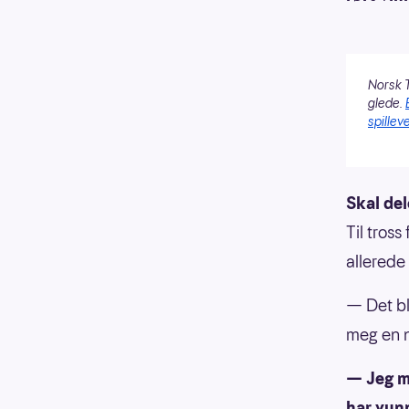
Norsk T
glede.
spilleve
Skal de
Til tros
allerede
— Det bli
meg en n
— Jeg må
har vunn