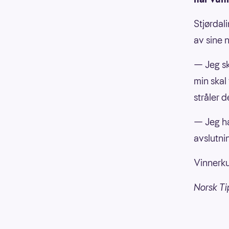
Stjørdal
av sine 
— Jeg sk
min skal 
stråler d
— Jeg har
avslutni
Vinnerku
Norsk Ti