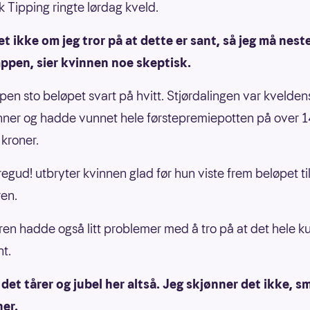
k Tipping ringte lørdag kveld.
t ikke om jeg tror på at dette er sant, så jeg må nest
ppen, sier kvinnen noe skeptisk.
ppen sto beløpet svart på hvitt. Stjørdalingen var kvelde
nner og hadde vunnet hele førstepremiepotten på over 1
 kroner.
egud! utbryter kvinnen glad før hun viste frem beløpet ti
en.
n hadde også litt problemer med å tro på at det hele k
t.
det tårer og jubel her altså. Jeg skjønner det ikke, s
ner.