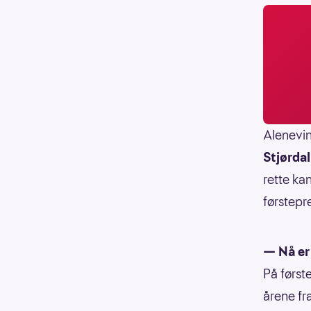
Alenevin
Stjørdal
rette ka
førstepr
— Nå er 
På første
årene fr