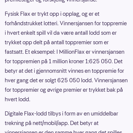
Fysisk Flax er trykt opp i opplag, og er et
forhåndstrukket lotteri. Vinnersjansen for toppremie
i hvert enkelt spill vil da være antall lodd som er
trykket opp delt på antall toppremier som er
fastsatt. Et eksempel: I MillionFlax er vinnersjansen
for toppremien på 1 million kroner 1:625 050. Det
betyr at det i gjennomsnitt vinnes en toppremie for
hver gang det er solgt 625 050 lodd. Vinnersjansen
for toppremier og øvrige premier er trykket bak på
hvert lodd.
Digitale Flax-lodd tilbys i form av en umiddelbar
trekning på nett/mobil/app. Det betyr at
vinnersjansen er den samme hver gang det spilles,