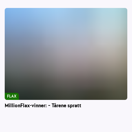
FLAX
MillionFlax-vinner: – Tårene spratt