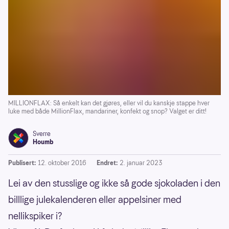
MILLIONFLAX: Så enkelt kan det gjøres, eller vil du kanskje stappe hver
luke med både MillionFlax, mandariner, konfekt og snop? Valget er ditt!
Sverre
Houmb
Publisert:
12. oktober 2016
Endret:
2. januar 2023
Lei av den stusslige og ikke så gode sjokoladen i den
billlige julekalenderen eller appelsiner med
nellikspiker i?