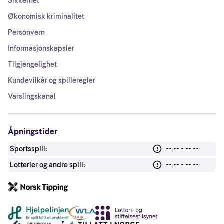
Sikkerhet
Økonomisk kriminalitet
Personvern
Informasjonskapsler
Tilgjengelighet
Kundevilkår og spilleregler
Varslingskanal
Åpningstider
Sportsspill:
--:-- - --:--
Lotterier og andre spill:
--:-- - --:--
Andre lenker