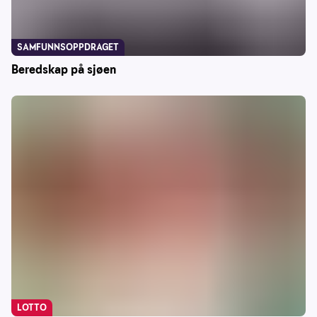
SAMFUNNSOPPDRAGET
Beredskap på sjøen
LOTTO