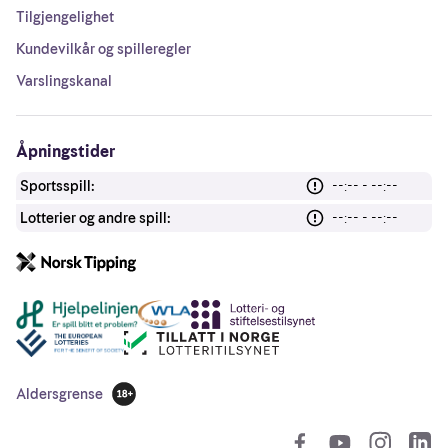
Tilgjengelighet
Kundevilkår og spilleregler
Varslingskanal
Åpningstider
Sportsspill:
--:-- - --:--
Lotterier og andre spill:
--:-- - --:--
Andre lenker
Aldersgrense
18 år