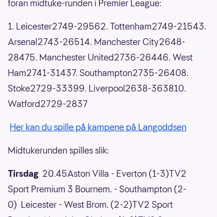
foran midtuke-runden i Premier League:
1. Leicester2749-29562. Tottenham2749-21543.
Arsenal2743-26514. Manchester City2648-
28475. Manchester United2736-26446. West
Ham2741-31437. Southampton2735-26408.
Stoke2729-33399. Liverpool2638-363810.
Watford2729-2837
Her kan du spille på kampene på Langoddsen
Midtukerunden spilles slik:
Tirsdag
20.45Aston Villa - Everton (1-3)TV2
Sport Premium 3 Bournem. - Southampton (2-
0) Leicester - West Brom. (2-2)TV2 Sport