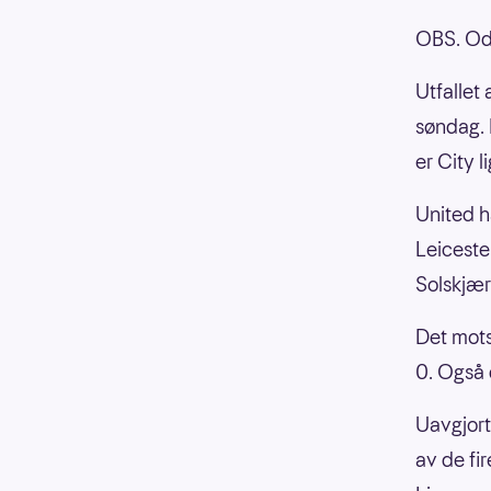
OBS. Od
Utfallet
søndag. 
er City l
United h
Leiceste
Solskjær
Det mots
0. Også 
Uavgjort
av de fi