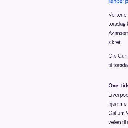
sender 
Vertene 
torsdag 
Avanseme
sikret.
Ole Gunn
til tors
Overtid
Liverpool
hjemme m
Callum W
veien ti