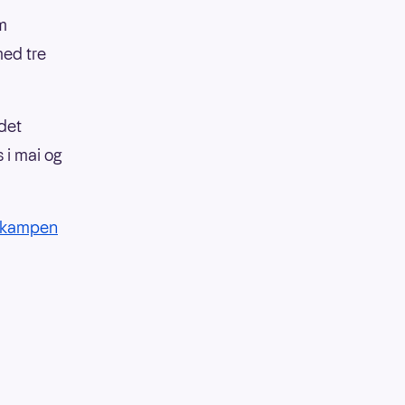
m
med tre
 det
 i mai og
- kampen