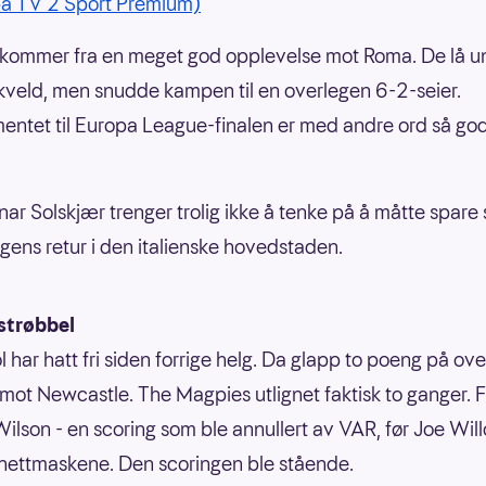
på TV 2 Sport Premium)
kommer fra en meget god opplevelse mot Roma. De lå u
kveld, men snudde kampen til en overlegen 6-2-seier.
ntet til Europa League-finalen er med andre ord så go
ar Solskjær trenger trolig ikke å tenke på å måtte spare s
dagens retur i den italienske hovedstaden.
strøbbel
 har hatt fri siden forrige helg. Da glapp to poeng på ove
ot Newcastle. The Magpies utlignet faktisk to ganger. F
ilson - en scoring som ble annullert av VAR, før Joe Will
l nettmaskene. Den scoringen ble stående.