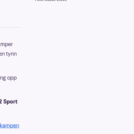
kamper
en tynn
oeng opp
2 Sport
- kampen