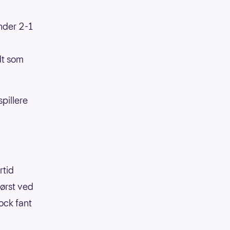
nder 2-1
dt som
pillere
rtid
ørst ved
ock fant