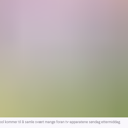
ol kommer til å samle svært mange foran tv-apparatene søndag ettermiddag.