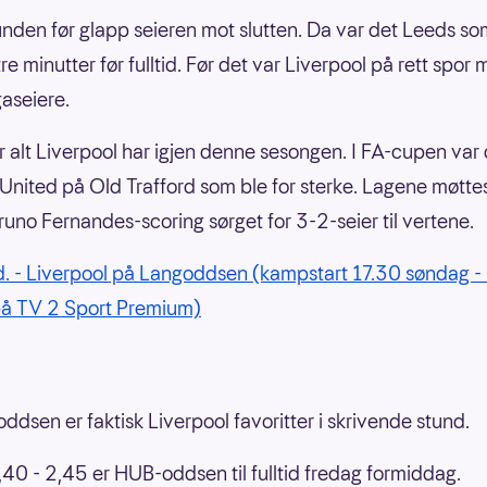
unden før glapp seieren mot slutten. Da var det Leeds so
tre minutter før fulltid. Før det var Liverpool på rett spor 
gaseiere.
r alt Liverpool har igjen denne sesongen. I FA-cupen var
United på Old Trafford som ble for sterke. Lagene møttes
runo Fernandes-scoring sørget for 3-2-seier til vertene.
. - Liverpool på Langoddsen (kampstart 17.30 søndag 
på TV 2 Sport Premium)
ddsen er faktisk Liverpool favoritter i skrivende stund.
,40 - 2,45 er HUB-oddsen til fulltid fredag formiddag.