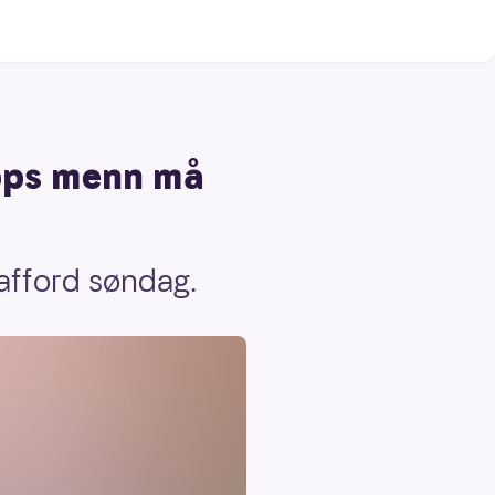
opps menn må
rafford søndag.