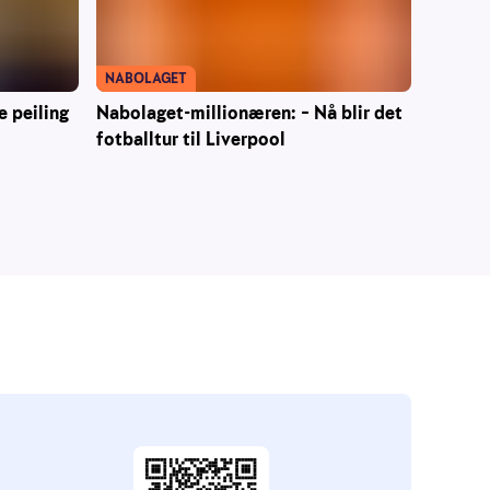
NABOLAGET
e peiling
Nabolaget-millionæren: – Nå blir det
fotballtur til Liverpool