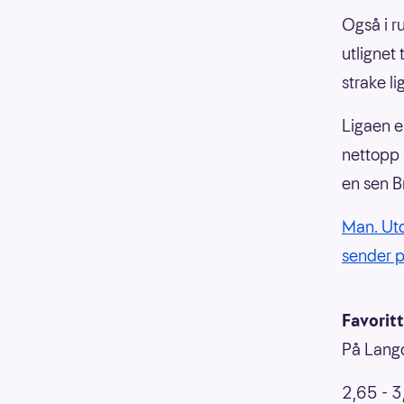
Også i r
utlignet 
strake li
Ligaen e
nettopp 
en sen B
Man. Utd
sender 
Favoritt
På Lango
2,65 - 3