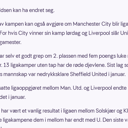
dsen kan ha endret seg.
 av kampen kan også avgjøre om Manchester City blir lig
For hvis City vinner sin kamp lørdag og Liverpool slår Un
igamester.
ar selv et godt grep om 2. plassen med fem poengs luke n
r. 13 ligakamper uten tap har de røde djevlene. Sist lag s
s mannskap var nedrykksklare Sheffield United i januar.
atte ligaoppgjøret mellom Man. Utd. og Liverpool endte
det i januar.
 har vært et vanlig resultat i ligaen mellom Solskjær og K
re ligakampene dem i mellom har endt med U. Den siste v