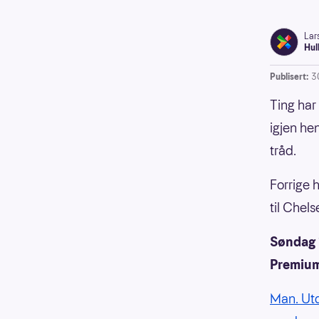
Lar
Hul
Publisert:
3
Ting har
igjen h
tråd.
Forrige 
til Chels
Søndag 
Premiu
Man. Utd