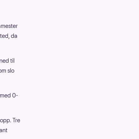
amester
ited, da
ed til
om slo
 med 0-
lopp. Tre
ant