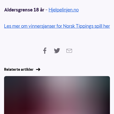
Aldersgrense 18 år
–
Hjelpelinjen.no
Les mer om vinnersjanser for Norsk Tippings spill her
Relaterte artikler