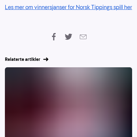
Les mer om vinnersjanser for Norsk Tippings spill her
Relaterte artikler