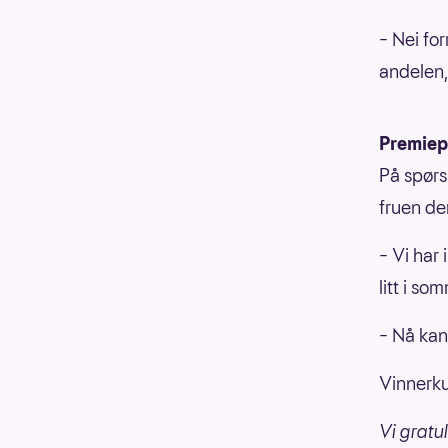
– Nei for
andelen,
Premiep
På spørs
fruen de
– Vi har
litt i s
– Nå kan 
Vinnerku
Vi gratu