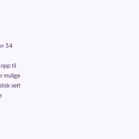
 av 34
opp til
er mulige
tisk sett
e