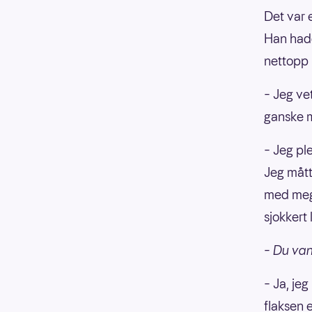
Det var 
Han hadd
nettopp 
– Jeg ve
ganske m
– Jeg ple
Jeg mått
med meg.
sjokkert l
– Du van
– Ja, jeg
flaksen 