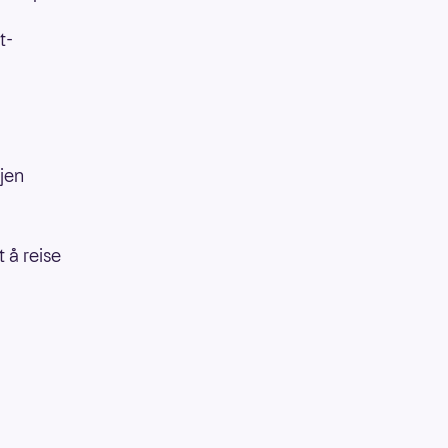
t-
gjen
 å reise