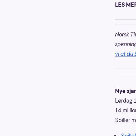
LES ME
Norsk Ti
spennin
vi at du 
Nye sja
Lørdag 11
14 millio
Spiller m
Spille