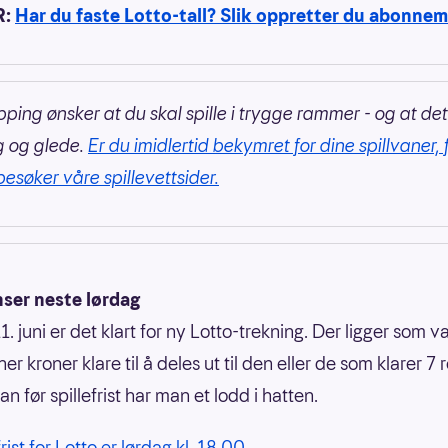
R:
Har du faste Lotto-tall? Slik oppretter du abonne
pping ønsker at du skal spille i trygge rammer - og at det
g og glede.
Er du imidlertid bekymret for dine spillvaner, 
besøker våre spillevettsider.
nser neste lørdag
. juni er det klart for ny Lotto-trekning. Der ligger som va
ner kroner klare til å deles ut til den eller de som klarer 7 r
an før spillefrist har man et lodd i hatten.
frist for Lotto er lørdag kl. 18.00