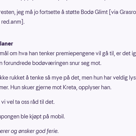
resten, jeg må jo fortsette å støtte Bodø Glimt [via Grasro
 red.anm].
laner
mål om hva han tenker premiepengene vil gå til, er det i
n forundrede bodøværingen snur seg mot.
 ikke rukket å tenke så mye på det, men hun har veldig lyst
ommer. Hun skuer gjerne mot Kreta, opplyser han.
vi vel ta oss råd til det.
pongen ble kjøpt på mobil.
lerer og ønsker god ferie.