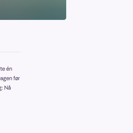
rte én
Dagen før
g: Nå