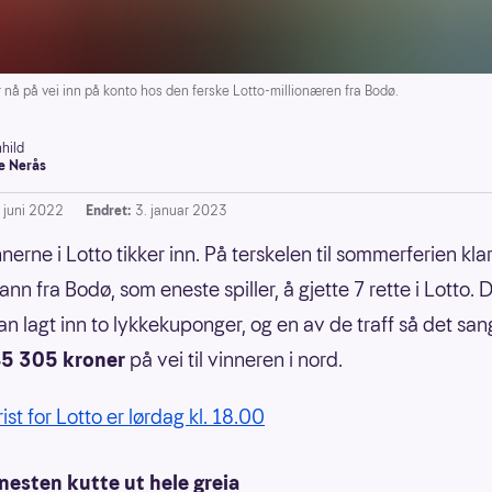
 nå på vei inn på konto hos den ferske Lotto-millionæren fra Bodø.
hild
e Nerås
. juni 2022
Endret:
3. januar 2023
erne i Lotto tikker inn. På terskelen til sommerferien kla
nn fra Bodø, som eneste spiller, å gjette 7 rette i Lotto. 
n lagt inn to lykkekuponger, og en av de traff så det san
5 305 kroner
på vei til vinneren i nord.
rist for Lotto er lørdag kl. 18.00
nesten kutte ut hele greia