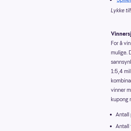
Lykke til!
Vinners
For å vin
mulige. 
sannsynli
1:5,4 mi
kombinasj
vinner m
kupong m
Antall
Antall