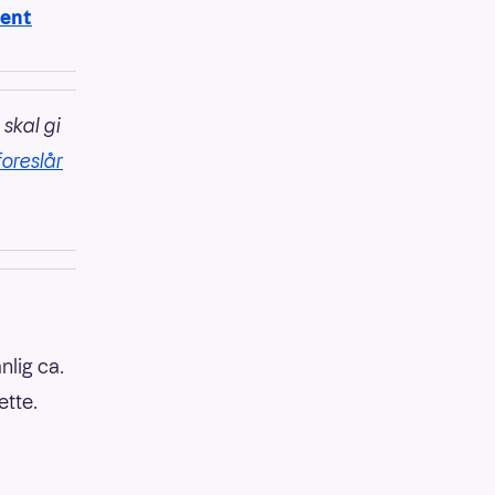
ment
 skal gi
foreslår
nlig ca.
ette.