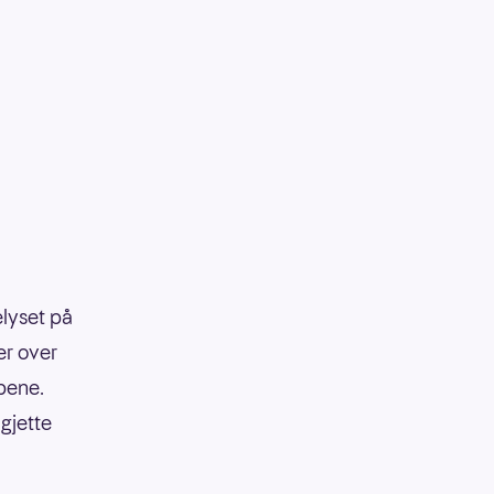
elyset på
er over
pene.
gjette