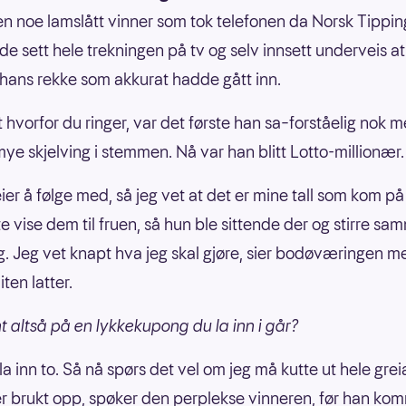
en noe lamslått vinner som tok telefonen da Norsk Tipping
e sett hele trekningen på tv og selv innsett underveis at
hans rekke som akkurat hadde gått inn.
t hvorfor du ringer, var det første han sa–forståelig nok 
ye skjelving i stemmen. Nå var han blitt Lotto-millionær.
ier å følge med, så jeg vet at det er mine tall som kom på 
e vise dem til fruen, så hun ble sittende der og stirre s
 Jeg vet knapt hva jeg skal gjøre, sier bodøværingen m
iten latter.
t altså på en lykkekupong du la inn i går?
 la inn to. Så nå spørs det vel om jeg må kutte ut hele grei
er brukt opp, spøker den perplekse vinneren, før han ko