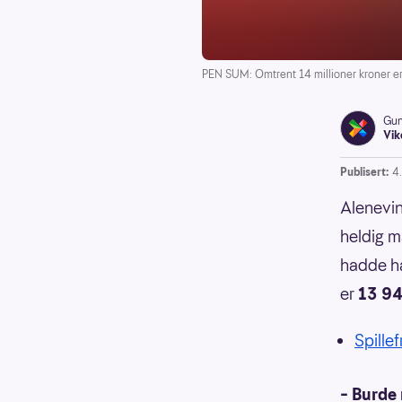
PEN SUM: Omtrent 14 millioner kroner er
Gun
Vik
Publisert:
4
Alenevinn
heldig ma
hadde ha
er
13 94
Spillef
– Burde 