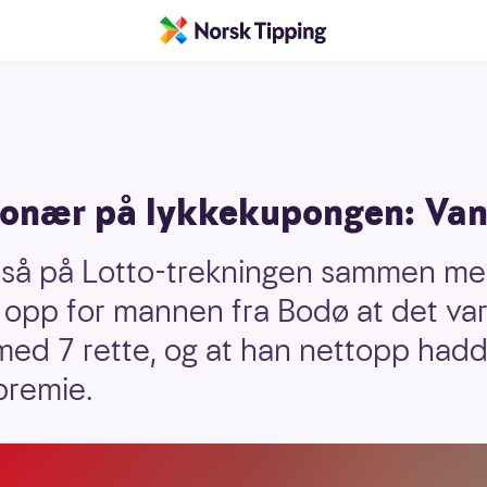
ionær på lykkekupongen: Vant
 så på Lotto-trekningen sammen me
 opp for mannen fra Bodø at det va
ed 7 rette, og at han nettopp hadd
 premie.