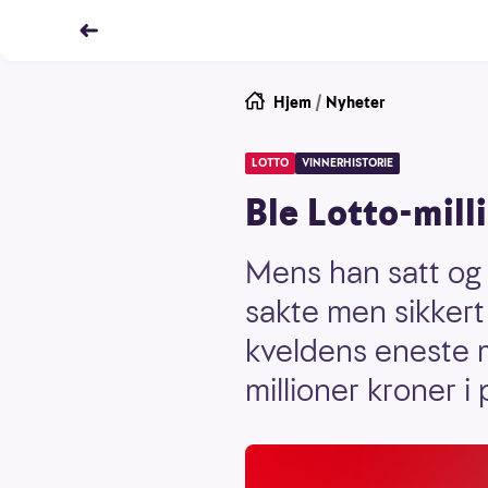
Hjem
/
Nyheter
LOTTO
VINNERHISTORIE
Ble Lotto-mill
Mens han satt og
sakte men sikkert
kveldens eneste m
millioner kroner i