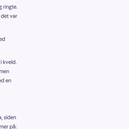
 ringte.
 det var
med
i kveld.
ammen
ed en
a, siden
mmer på: