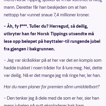
mann. Deretter får han beskjeden om at han
nettopp har vunnet snaue 7,4 millioner kroner.
– Åh, fy f***. Tuller du? Herregud, så deilig,
utbryter han før Norsk Tippings utsendte må
lese opp beløpet på høyttaler–til rungende jubel
fra gjengen i bakgrunnen.
– Jeg var skråsikker på at her var det en kompis som
hadde trukket i noen tråder for å lure meg. Nei, dette
var deilig. Nå er det mange jeg må ringe her, ler han.
Har du noen planer for premien sånn umiddelbart?
– Den tenker jeg å dele med de som er her, sier han
mens jubelen på nytt eksploderer bak ham.