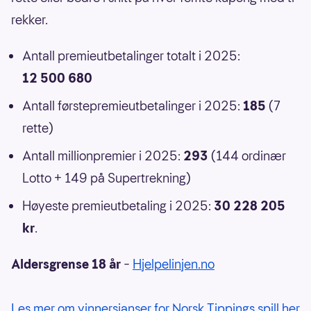
rekker.
Antall premieutbetalinger totalt i 2025:
12 500 680
Antall førstepremieutbetalinger i 2025:
185
(7
rette)
Antall millionpremier i 2025:
293
(144 ordinær
Lotto + 149 på Supertrekning)
Høyeste premieutbetaling i 2025:
30 228 205
kr
.
Aldersgrense 18 år
–
Hjelpelinjen.no
Les mer om vinnersjanser for Norsk Tippings spill her