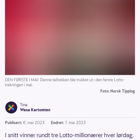
DEN FØRSTE I MAI: Denne tallrekken ble trukket ut i den første Lotto-
trekningen i mai.
Foto: Norsk Tipping
Tina
Wasa Kartomten
Publisert:
6. mai 2023
Endret:
7. mai 2023
I snitt vinner rundt tre Lotto-millionærer hver lørdag.