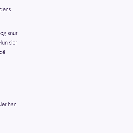
ldens
 og snur
Hun sier
 på
sier han