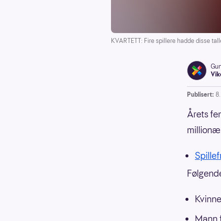
KVARTETT: Fire spillere hadde disse tal
Gun
Vik
Publisert:
8
Årets fe
millionæ
Spillef
Følgende 
Kvinne
Mann f