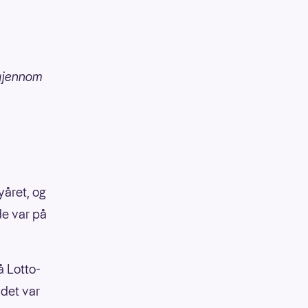
 gjennom
yåret, og
e var på
å Lotto-
 det var