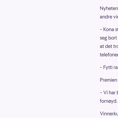
Nyheten 
andre vi
– Kona s
seg bort 
at det t
telefone
– Fytti r
Premien 
– Vi har
fornøyd.
Vinnerku