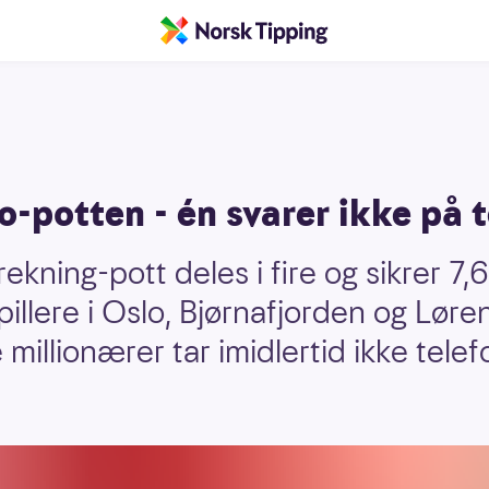
to-potten - én svarer ikke på 
ekning-pott deles i fire og sikrer 7,6
spillere i Oslo, Bjørnafjorden og Lør
e millionærer tar imidlertid ikke tel