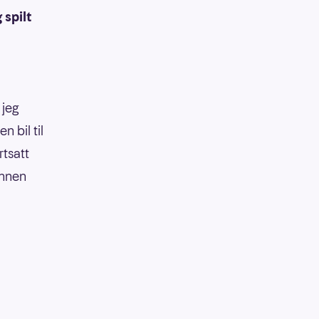
 spilt
 jeg
n bil til
rtsatt
annen