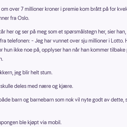
om over 7 millioner kroner i premie kom brått på for kve
nner fra Oslo.
tår her og ser på meg som et spørsmålstegn her, sier han,
fra telefonen: – Jeg har vunnet over sju millioner i Lotto. 
ror hun ikke noe på, opplyser han når han kommer tilbake
n.
akkern, jeg blir helt stum.
skulle deles med nære og kjære.
 både barn og barnebarn som nok vil nyte godt av dette, 
pongen ble kjøpt via mobil.