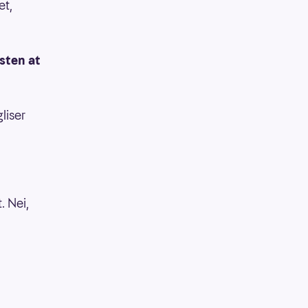
et,
esten at
gliser
. Nei,