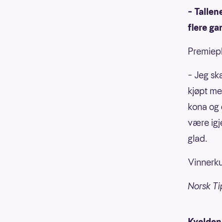
– Tallen
flere ga
Premiepl
– Jeg ska
kjøpt meg
kona og 
være igj
glad.
Vinnerku
Norsk Ti
Kveldens