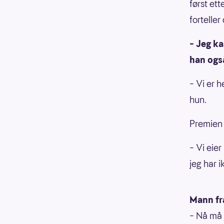
først et
forteller
– Jeg ka
han også
– Vi er h
hun.
Premien s
– Vi eier
jeg har i
Mann fr
– Nå må 