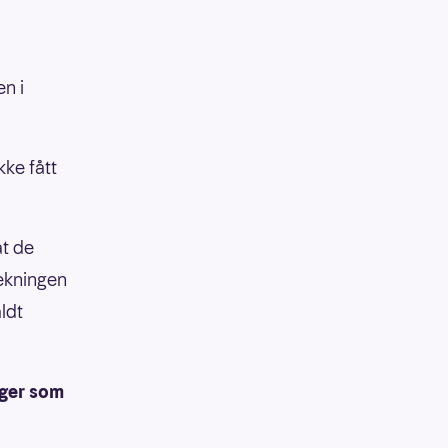
en i
ke fått
at de
rekningen
aldt
nger som