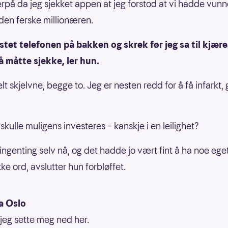
terpå da jeg sjekket appen at jeg forstod at vi hadde vunn
 den ferske millionæren.
stet telefonen på bakken og skrek før jeg sa til kjær
 måtte sjekke, ler hun.
elt skjelvne, begge to. Jeg er nesten redd for å få infarkt, 
kulle muligens investeres – kanskje i en leilighet?
 ingenting selv nå, og det hadde jo vært fint å ha noe eget
kke ord, avslutter hun forbløffet.
a Oslo
jeg sette meg ned her.