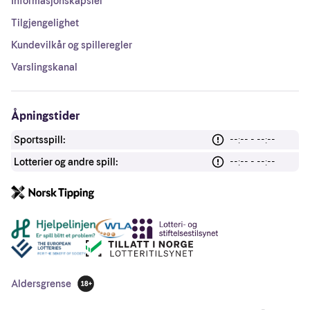
Informasjonskapsler
Tilgjengelighet
Kundevilkår og spilleregler
Varslingskanal
Åpningstider
Sportsspill:
--:-- - --:--
Lotterier og andre spill:
--:-- - --:--
Andre lenker
Aldersgrense
18 år