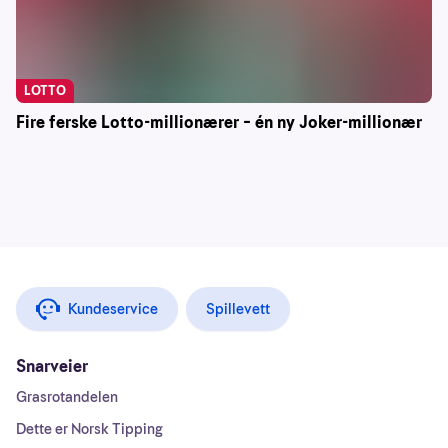
LOTTO
Fire ferske Lotto-millionærer – én ny Joker-millionær
Kundeservice
Spillevett
Snarveier
Grasrotandelen
Dette er Norsk Tipping