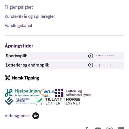
Tilgjengelighet
Kundevilkår og spilleregler
Varslingskanal
Åpningstider
Sportsspill:
--:-- - --:--
Lotterier og andre spill:
--:-- - --:--
Andre lenker
Aldersgrense
18 år