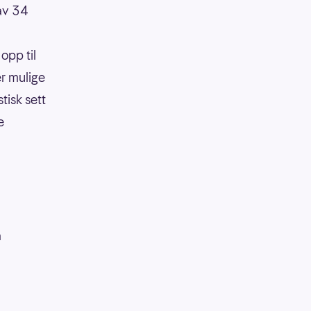
 av 34
opp til
er mulige
tisk sett
e
å