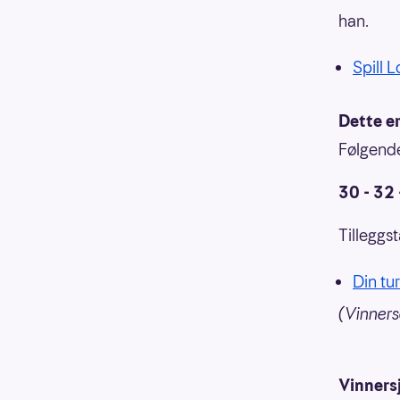
han.
Spill L
Dette e
Følgende 
30 - 32 
Tilleggst
Din tur
(Vinnersa
Vinners