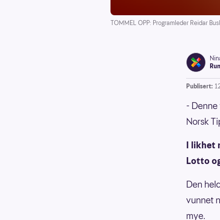
TOMMEL OPP: Programleder Reidar Buskene
Nin
Run
Publisert:
1
- Denne 
Norsk Ti
I likhet
Lotto og
Den held
vunnet n
mye.