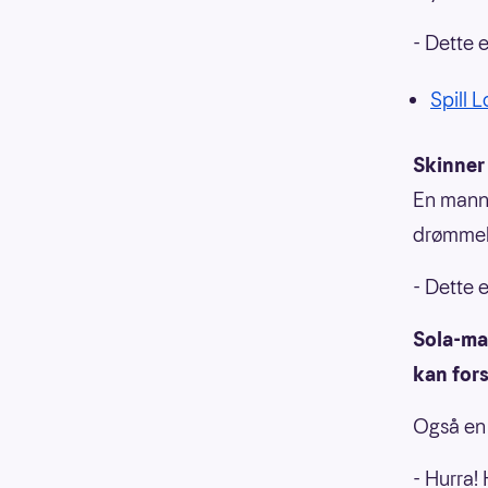
- Dette e
Spill 
Skinner
En mann 
drømmebe
- Dette 
Sola-ma
kan fors
Også en 
- Hurra!