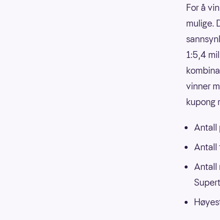
For å vin
mulige. 
sannsynli
1:5,4 mi
kombinasj
vinner m
kupong m
Antall
Antall
Antall
Supert
Høyest