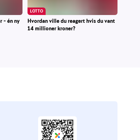
LOTTO
r – én ny
Hvordan ville du reagert hvis du vant
14 millioner kroner?