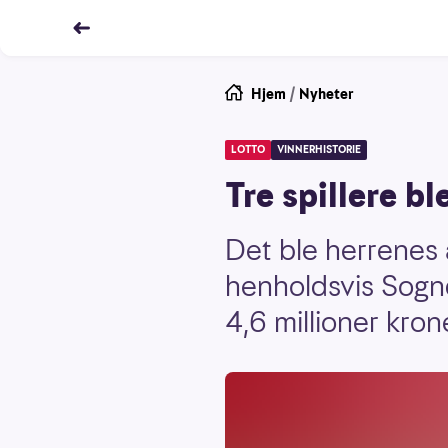
Hjem
/
Nyheter
LOTTO
VINNERHISTORIE
Tre spillere bl
Det ble herrenes 
henholdsvis Sognd
4,6 millioner kron