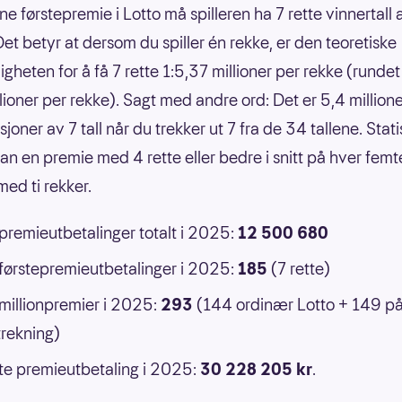
ne førstepremie i Lotto må spilleren ha 7 rette vinnertall
Det betyr at dersom du spiller én rekke, er den teoretiske
gheten for å få 7 rette 1:5,37 millioner per rekke (rundet 
llioner per rekke). Sagt med andre ord: Det er 5,4 million
oner av 7 tall når du trekker ut 7 fra de 34 tallene. Statis
an en premie med 4 rette eller bedre i snitt på hver femt
ed ti rekker.
 premieutbetalinger totalt i 2025:
12 500 680
 førstepremieutbetalinger i 2025:
185
(7 rette)
 millionpremier i 2025:
293
(144 ordinær Lotto + 149 p
rekning)
e premieutbetaling i 2025:
30 228 205 kr
.