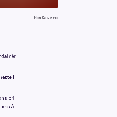
Nina Rundsveen
ndal når
rette i
n aldri
inne så