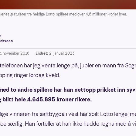
s gratulerer tre heldige Lotto-spillere med over 4,6 millioner kroner hver.
a
dsveen
2. november 2016
Endret:
2. januar 2023
telefonen har jeg venta lenge på, jubler en mann fra Sog
pping ringer lørdag kveld.
 med to andre spillere har han nettopp prikket inn syv 
 blitt hele 4.645.895 kroner rikere.
ige vinneren fra saftbygda i vest har spilt Lotto lenge, me
oe særlig. Han forteller at han ikke hadde regna med å v