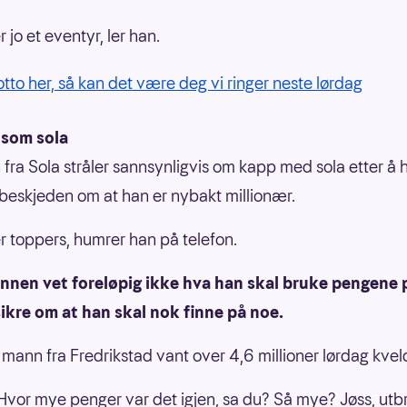
r jo et eventyr, ler han.
Lotto her, så kan det være deg vi ringer neste lørdag
 som sola
fra Sola stråler sannsynligvis om kapp med sola etter å h
skjeden om at han er nybakt millionær.
er toppers, humrer han på telefon.
nnen vet foreløpig ikke hva han skal bruke pengene 
ikre om at han skal nok finne på noe.
mann fra Fredrikstad vant over 4,6 millioner lørdag kvel
 Hvor mye penger var det igjen, sa du? Så mye? Jøss, utb