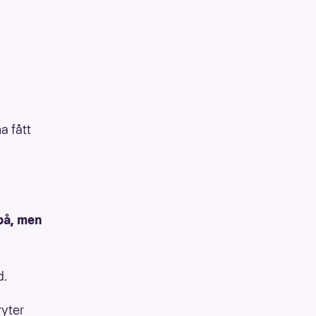
a fått
på, men
d.
ryter