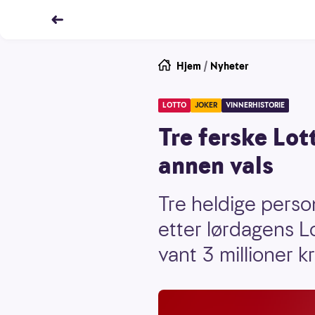
Hjem
/
Nyheter
LOTTO
JOKER
VINNERHISTORIE
Tre ferske Lot
annen vals
Tre heldige person
etter lørdagens L
vant 3 millioner kr