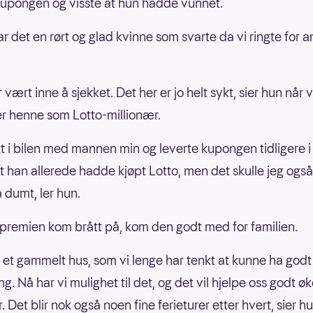
kupongen og visste at hun hadde vunnet.
ar det en rørt og glad kvinne som svarte da vi ringte for 
 vært inne å sjekket. Det her er jo helt sykt, sier hun når v
er henne som Lotto-millionær.
tt i bilen med mannen min og leverte kupongen tidligere i
t han allerede hadde kjøpt Lotto, men det skulle jeg også
å dumt, ler hun.
premien kom brått på, kom den godt med for familien.
i et gammelt hus, som vi lenge har tenkt at kunne ha godt 
g. Nå har vi mulighet til det, og det vil hjelpe oss godt 
 Det blir nok også noen fine ferieturer etter hvert, sier hu