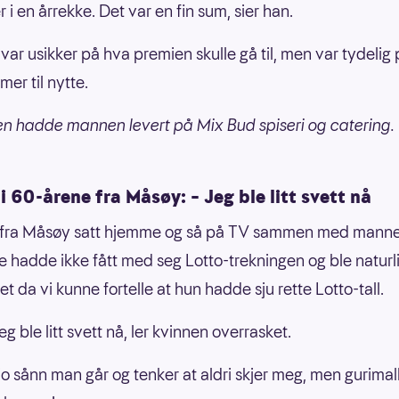
i en årrekke. Det var en fin sum, sier han.
ar usikker på hva premien skulle gå til, men var tydelig 
er til nytte.
 hadde mannen levert på Mix Bud spiseri og catering.
i 60-årene fra Måsøy: – Jeg ble litt svett nå
 fra Måsøy satt hjemme og så på TV sammen med manne
De hadde ikke fått med seg Lotto-trekningen og ble naturl
t da vi kunne fortelle at hun hadde sju rette Lotto-tall.
eg ble litt svett nå, ler kvinnen overrasket.
 jo sånn man går og tenker at aldri skjer meg, men gurimal