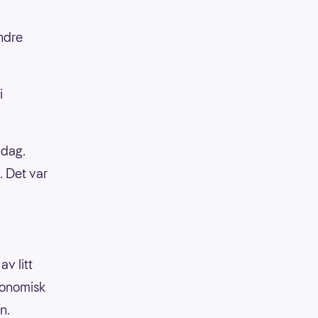
andre
i
 dag.
. Det var
av litt
økonomisk
n.