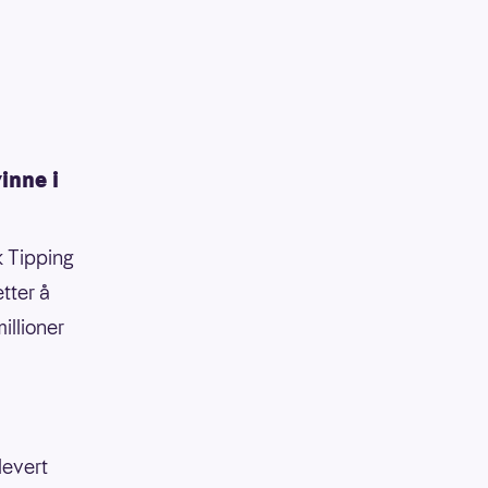
inne i
 Tipping
tter å
illioner
levert