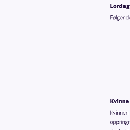
Lørdag
Følgende 
Kvinne 
Kvinnen 
oppringn