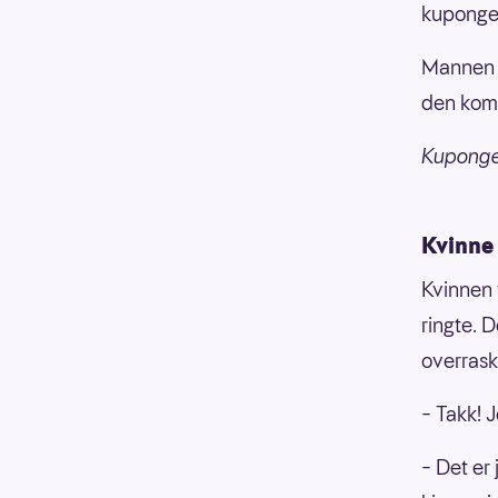
kuponger 
Mannen v
den komm
Kupongen
Kvinne 
Kvinnen
ringte. 
overraske
– Takk! J
– Det er