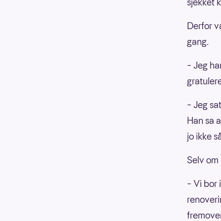
sjekket 
Derfor v
gang.
– Jeg har
gratuler
– Jeg sa
Han sa a
jo ikke s
Selv om 
– Vi bor 
renoverin
fremover.