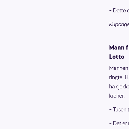
– Dette e
Kupongen
Mann fr
Lotto
Mannen v
ringte. 
ha sjekk
kroner.
– Tusen 
– Det er 