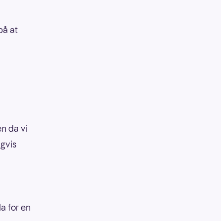
på at
n da vi
igvis
la for en