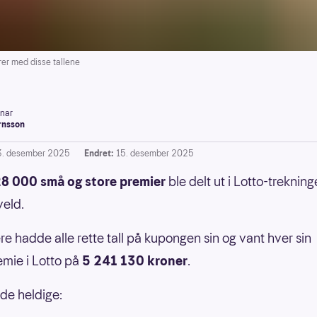
er med disse tallene
inar
rnsson
3. desember 2025
Endret:
15. desember 2025
8 000 små og store premier
ble delt ut i Lotto-treknin
veld.
ere hadde alle rette tall på kupongen sin og vant hver sin
emie i Lotto på
5 241 130 kroner
.
 de heldige: