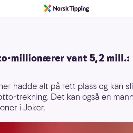
to-millionærer vant 5,2 mill.:
er hadde alt på rett plass og kan sl
otto-trekning. Det kan også en man
oner i Joker.