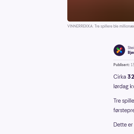
VINNERREKKA: Tre spillere ble millionær
Ste
Bjø
Publisert:
1
Cirka
32
lørdag k
Tre spill
førstepr
Dette er