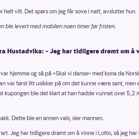
r helt vilt. Det spørs om jeg får sove i natt, avslutter hun.
 ble levert med mobilen noen timer før fristen.
a Hustadvika: – Jeg har tidligere drømt om å v
ar hjemme og så på «Skal vi danse» med kona da Norsk
Han var først litt usikker på om det kunne være sant, men e
et kupongen ble det klart at han hadde vunnet over 5,2 m
takk. Dette ble en annen vals, sier mannen.
rart. Jeg har tidligere drømt om å vinne i Lotto, så jeg har 