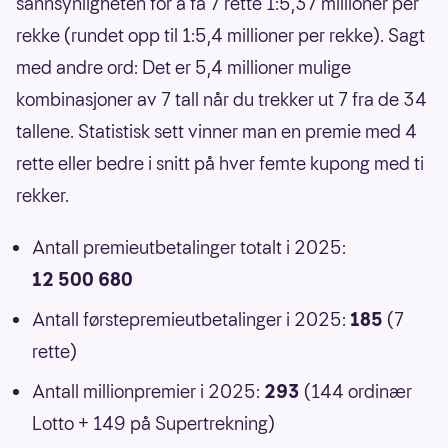
sannsynligheten for å få 7 rette 1:5,37 millioner per
rekke (rundet opp til 1:5,4 millioner per rekke). Sagt
med andre ord: Det er 5,4 millioner mulige
kombinasjoner av 7 tall når du trekker ut 7 fra de 34
tallene. Statistisk sett vinner man en premie med 4
rette eller bedre i snitt på hver femte kupong med ti
rekker.
Antall premieutbetalinger totalt i 2025:
12 500 680
Antall førstepremieutbetalinger i 2025:
185
(7
rette)
Antall millionpremier i 2025:
293
(144 ordinær
Lotto + 149 på Supertrekning)