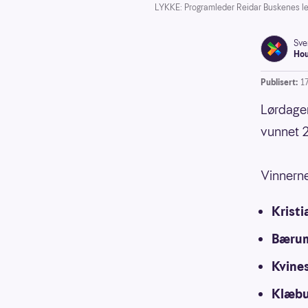
LYKKE: Programleder Reidar Buskenes led
Sve
Ho
Publisert:
1
Lørdagen
vunnet 2
Vinnerne
Krist
Bæru
Kvine
Klæb