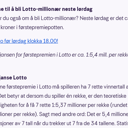
e til å bli Lotto-millionær neste lørdag
du også om å bli Lotto-millionær? Neste lørdag er det c
r kroner i førstepremiepotten.
to før lørdag klokka 18.00!
ansen for førstepremien i Lotto er ca. 1:5,4 mill. per rek
janse Lotto
ne førstepremie i Lotto må spilleren ha 7 rette vinnertall
Det betyr at dersom du spiller én rekke, er den teoretiske
gheten for å få 7 rette 1:5,37 millioner per rekke (rundet 
llioner per rekke). Sagt med andre ord: Det er 5,4 million
oner av 7 tall når du trekker ut 7 fra de 34 tallene. Statis