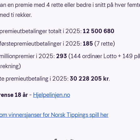
an en premie med 4 rette eller bedre i snitt på hver femt
ed ti rekker.
 premieutbetalinger totalt i 2025:
12 500 680
 førstepremieutbetalinger i 2025:
185
(7 rette)
 millionpremier i 2025:
293
(144 ordinær Lotto + 149 p
rekning)
e premieutbetaling i 2025:
30 228 205 kr
.
rense 18 år
–
Hjelpelinjen.no
om vinnersjanser for Norsk Tippings spill her