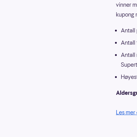
vinner m
kupong m
Antall
Antall
Antall
Supert
Høyest
Aldersg
Les mer 