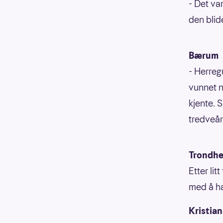
- Det var
den bli
Bærum
- Herregu
vunnet no
kjente. S
tredveå
Trondh
Etter li
med å ha
Kristia