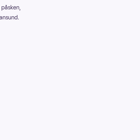
i påsken,
iansund.