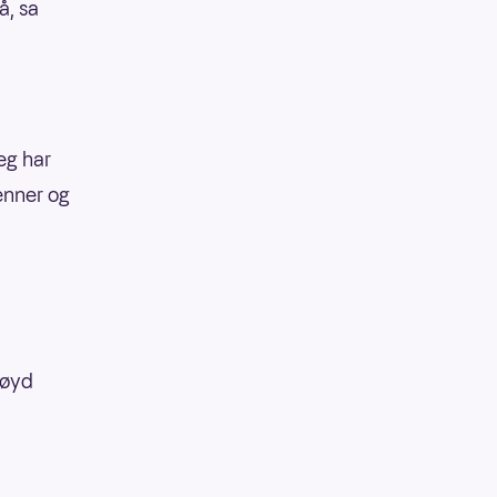
å, sa
jeg har
venner og
nøyd