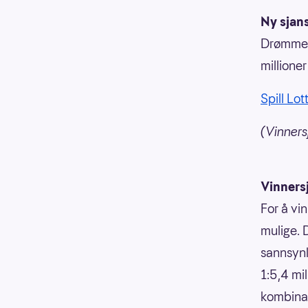
Ny sjans
Drømmer 
millione
Spill Lot
(Vinnersj
Vinners
For å vin
mulige. 
sannsynli
1:5,4 mi
kombinasj