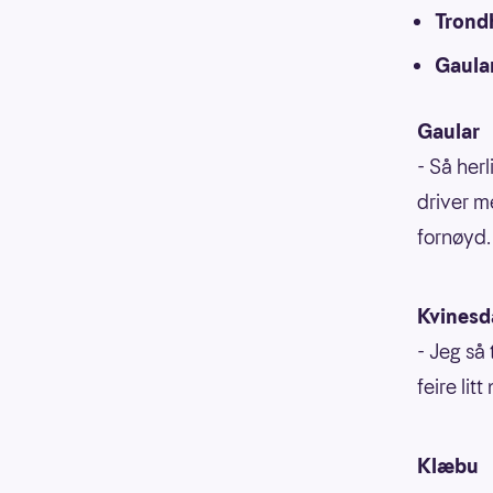
Trond
Gaula
Gaular
- Så herl
driver m
fornøyd.
Kvinesd
- Jeg så 
feire li
Klæbu