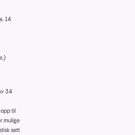
a. 14
ke.)
 av 34
opp til
er mulige
tisk sett