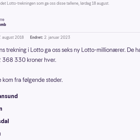
et Lotto-trekningen som ga oss disse tallene, lørdag 18 august.
rre
umb
7. august 2018
Endret:
2. januar 2023
s trekning i Lotto ga oss seks ny Lotto-millionærer. De ha
 368 330 kroner hver.
 kom fra følgende steder.
iansund
m
sdal
u