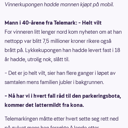
Vinnerkupongen hadde mannen kjøpt på mobil.
Mann i 40-årene fra Telemark: – Helt vilt
For vinneren litt lenger nord kom nyheten om at han
nettopp var blitt 7,5 millioner kroner rikere også
brått på. Lykkekupongen han hadde levert fast i 18
år hadde, utrolig nok, slått til.
– Det er jo helt vilt, sier han flere ganger i løpet av
samtalen mens familien jubler i bakgrunnen.
– Nå har vi i hvert fall råd til den parkeringsbota,
kommer det lattermildt fra kona.
Telemarkingen måtte etter hvert sette seg rett ned
på gulvet mens han forsøkte å lande etter