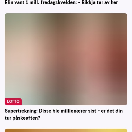
Elin vant 1 mill. fredagskvelden: – Bikkja tar av her
LOTTO
Supertrekning: Disse ble millionærer sist – er det din
tur påskeaften?