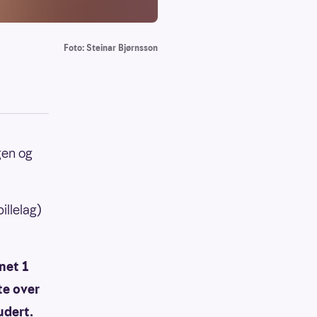
Foto: Steinar Bjørnsson
gen og
illelag)
net 1
te over
udert.