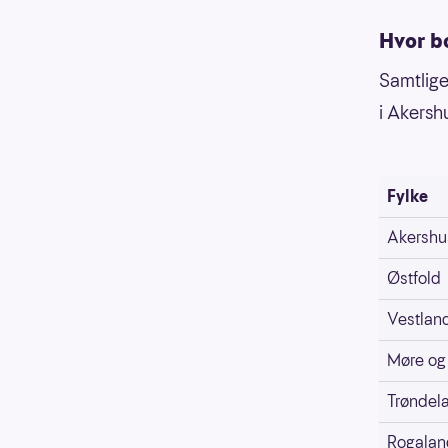
Hvor b
Samtlige 
i Akershu
Fylke
Akershu
Østfold
Vestlan
Møre og
Trøndel
Rogalan