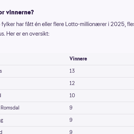
or vinnerne?
fylker har fått én eller flere Lotto-millionærer i 2025, fle
s. Her er en oversikt:
Vinnere
s
13
12
d
10
 Romsdal
9
ag
9
d
9