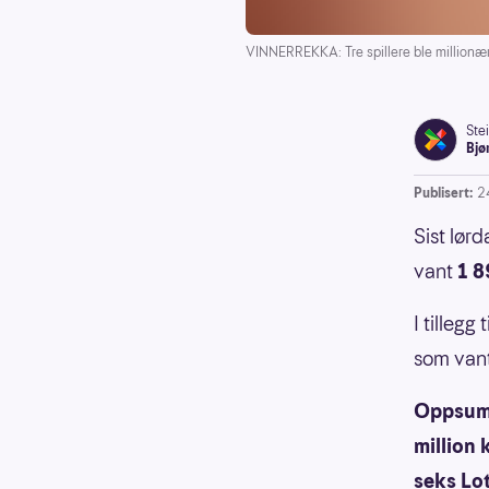
VINNERREKKA: Tre spillere ble millionær
Ste
Bjø
Publisert:
2
Sist lør
vant
1 8
I tillegg
som vant
Oppsumm
million 
seks Lo