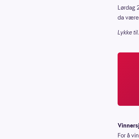
Lørdag 26
da være 
Lykke til.
Vinners
For å vin