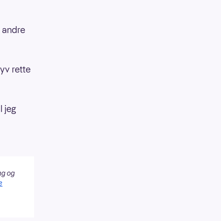
r andre
syv rette
l jeg
ng og
e