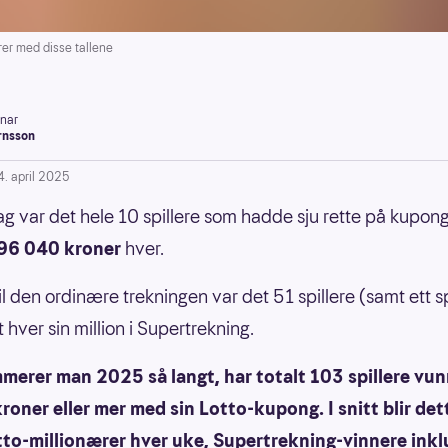
er med disse tallene
inar
rnsson
4. april 2025
dag var det hele 10 spillere som hadde sju rette på kupon
96 040 kroner
hver.
 til den ordinære trekningen var det 51 spillere (samt ett sp
 hver sin million i Supertrekning.
erer man 2025 så langt, har totalt 103 spillere vun
kroner eller mer med sin Lotto-kupong. I snitt blir det
tto-millionærer hver uke, Supertrekning-vinnere inkl