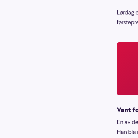
Lørdag er
førstepr
Vant f
En av de
Han ble 