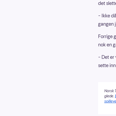
det slett
– Ikke då
gangen j
Forrige g
nok en g
– Det er
sette in
Norsk T
glede.
spilleve