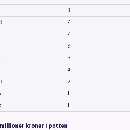
8
d
7
7
6
t
5
4
d
2
k
1
k
1
millioner kroner i potten