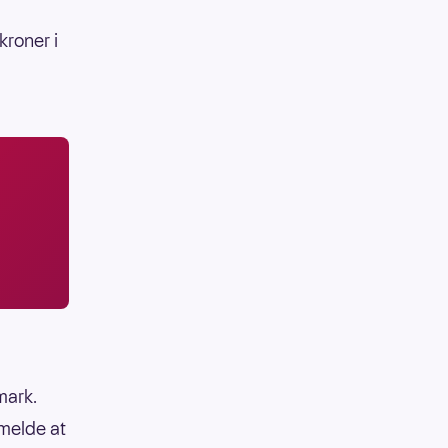
kroner i
mark.
 melde at