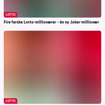
LOTTO
Fire ferske Lotto-millionærer – én ny Joker-millionær
LOTTO