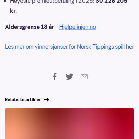
Høyeste premieutbetaling i 2025:
30 228 205
kr
.
Aldersgrense 18 år
–
Hjelpelinjen.no
Les mer om vinnersjanser for Norsk Tippings spill her
Relaterte artikler