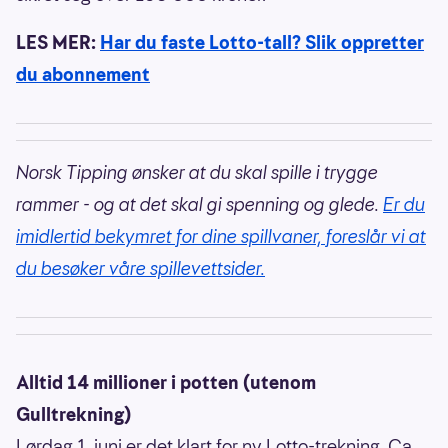
LES MER:
Har du faste Lotto-tall? Slik oppretter
du abonnement
Norsk Tipping ønsker at du skal spille i trygge
rammer - og at det skal gi spenning og glede.
Er du
imidlertid bekymret for dine spillvaner, foreslår vi at
du besøker våre spillevettsider.
Alltid 14 millioner i potten (utenom
Gulltrekning)
Lørdag 1. juni er det klart for ny Lotto-trekning. Ca.